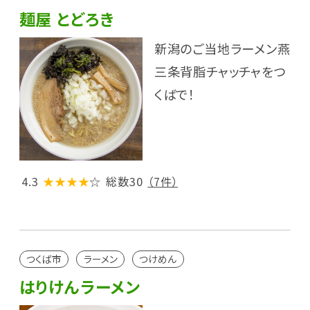
麺屋 とどろき
新潟のご当地ラーメン燕
三条背脂チャッチャをつ
くばで！
4.3
★★★★
☆
総数30
（7件）
つくば市
ラーメン
つけめん
はりけんラーメン