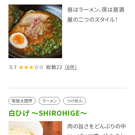
昼はラーメン、夜は居酒
屋の二つのスタイル！
3.7
★★★
☆☆
総数22
（6件）
常陸太田市
ラーメン
つけめん
白ひげ ～SHIROHIGE～
肉の旨さをどんぶりの中