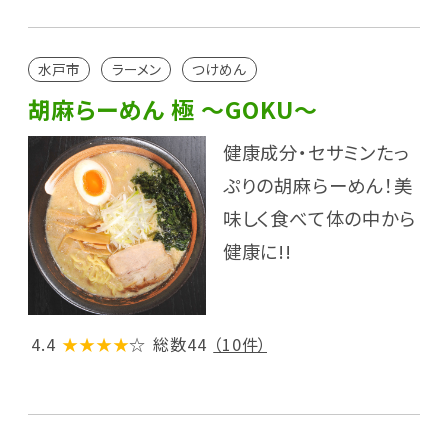
水戸市
ラーメン
つけめん
胡麻らーめん 極 ～GOKU～
健康成分・セサミンたっ
ぷりの胡麻らーめん！美
味しく食べて体の中から
健康に!!
4.4
★★★★
☆
総数44
（10件）