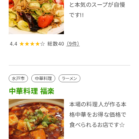
と本気のスープが自慢
です!!
4.4
★★★★
☆
総数40
（9件）
水戸市
中華料理
ラーメン
中華料理 福楽
本場の料理人が作る本
格中華をお得な価格で
食べられるお店です☆