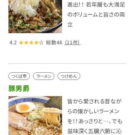
進出！！ 若年層も大満足
のボリュームと旨さの両
立
4.2
★★★★
☆
総数46
（11件）
つくば市
ラーメン
つけめん
豚男爵
皆から愛される昔なが
らの懐かしいラーメン
を！！あっさりと…、でも
滋味深く五臓六腑に沁