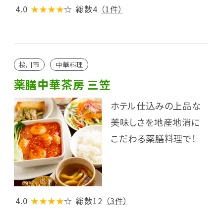
4.0
★★★★
☆
総数4
（1件）
桜川市
中華料理
薬膳中華茶房 三笠
ホテル仕込みの上品な
美味しさを地産地消に
こだわる薬膳料理で！
4.0
★★★★
☆
総数12
（3件）