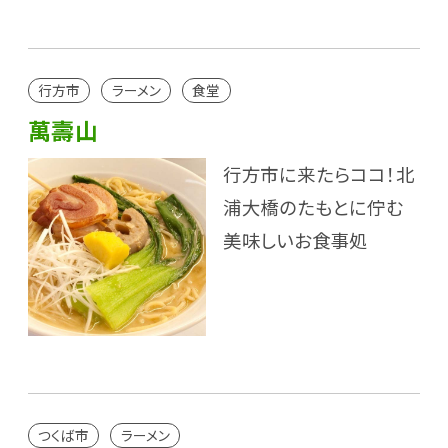
行方市
ラーメン
食堂
萬壽山
行方市に来たらココ！北
浦大橋のたもとに佇む
美味しいお食事処
つくば市
ラーメン