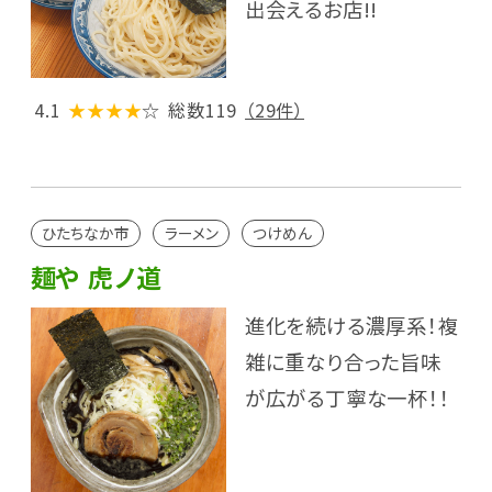
出会えるお店!!
4.1
★★★★
☆
総数119
（29件）
ひたちなか市
ラーメン
つけめん
麺や 虎ノ道
進化を続ける濃厚系！複
雑に重なり合った旨味
が広がる丁寧な一杯！！