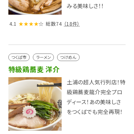
みる美味しさ！！
4.1
★★★★
☆
総数74
（18件）
つくば市
ラーメン
つけめん
特級鶏蕎麦 洋介
土浦の超人気行列店！特
級鶏蕎麦龍介完全プロ
ディース！あの美味しさ
をつくばでも完全再現！