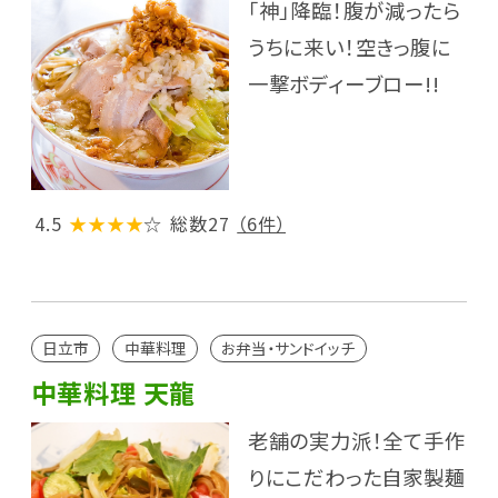
「神」降臨！腹が減ったら
うちに来い！空きっ腹に
一撃ボディーブロー!!
4.5
★★★★
☆
総数27
（6件）
日立市
中華料理
お弁当・サンドイッチ
中華料理 天龍
老舗の実力派！全て手作
りにこだわった自家製麺