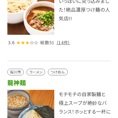
いっぱいに突っ込みまし
た！絶品濃厚つけ麺の人
気店!!
3.6
★★★
☆☆
総数51
（14件）
桜川市
ラーメン
つけめん
龍神麺
モチモチの自家製麺と
極上スープが絶妙なバ
ランス！ホッとする一杯に