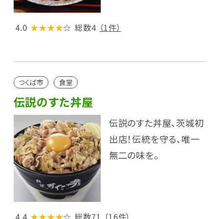
4.0
★★★★
☆
総数4
（1件）
つくば市
食堂
伝説のすた丼屋
伝説のすた丼屋、茨城初
出店！伝統を守る、唯一
無二の味を。
4.4
★★★★
☆
総数71
（16件）