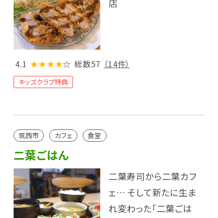
店
4.1
★★★★
☆
総数57
（14件）
キッズクラブ特典
筑西市
カフェ
食堂
二葉ごはん
二葉寿司から二葉カフ
ェ… そして新たに生ま
れ変わった「二葉ごは