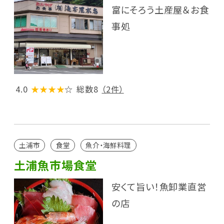
富にそろう土産屋＆お食
事処
4.0
★★★★
☆
総数8
（2件）
土浦市
食堂
魚介・海鮮料理
土浦魚市場食堂
安くて旨い！魚卸業直営
の店