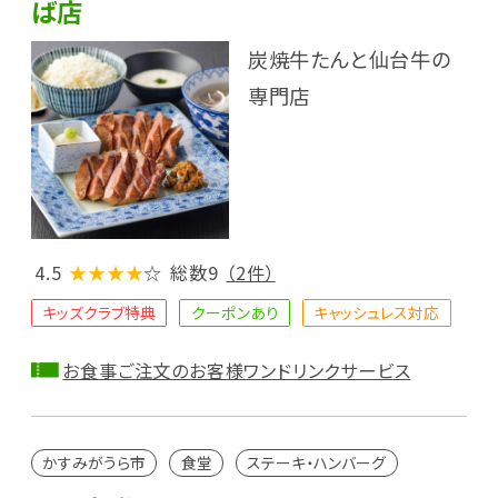
ば店
炭焼牛たんと仙台牛の
専門店
4.5
★★★★
☆
総数9
（2件）
キッズクラブ特典
クーポンあり
キャッシュレス対応
お食事ご注文のお客様ワンドリンクサービス
かすみがうら市
食堂
ステーキ・ハンバーグ