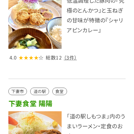
低温調理した豚肉の『究
極のとんかつ』と玉ねぎ
の甘味が特徴の『シャリ
アピンカレー』
4.0
★★★★
☆
総数12
（3件）
下妻市
道の駅
食堂
下妻食堂 陽陽
「道の駅しもつま」内のう
まいラーメン・定食のお