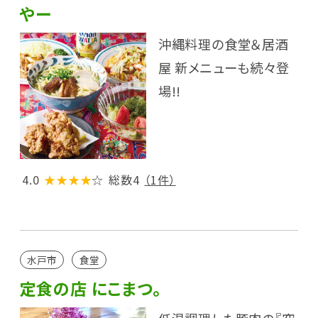
やー
沖縄料理の食堂＆居酒
屋 新メニューも続々登
場!!
4.0
★★★★
☆
総数4
（1件）
水戸市
食堂
定食の店 にこまつ。