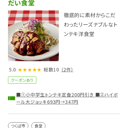
だい食堂
徹底的に素材からこだ
わったリーズナブルなト
ンテキ洋食堂
5.0
★★★★★
総数10
（2件）
クーポンあり
■①小中学生トンテキ定食200円引き ■②ハイボ
ール大ジョッキ693円→347円
つくば市
食堂