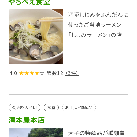
やちべえ食堂
涸沼しじみをふんだんに
使ったご当地ラーメン
「しじみラーメン」の店
4.0
★★★★
☆
総数12
（3件）
久慈郡大子町
食堂
お土産・物産品
滝本屋本店
大子の特産品が種類豊