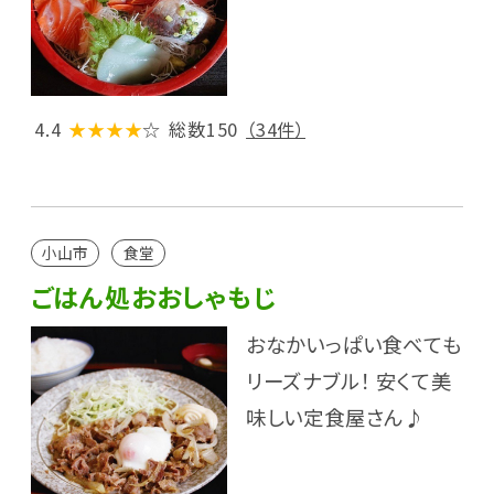
4.4
★★★★
☆
総数150
（34件）
小山市
食堂
ごはん処おおしゃもじ
おなかいっぱい食べても
リーズナブル！ 安くて美
味しい定食屋さん♪