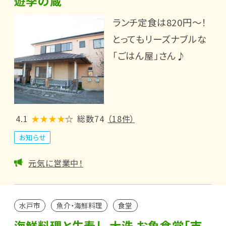
遊季の蔵
ランチ定食は820円～！
とってもリーズナブルな
「ごはん屋」さん♪
4.1
★★★★
☆
総数74
（18件）
お知らせ
元気に営業中！
水戸市
魚介・海鮮料理
食堂
海鮮料理と生寿し 大洗 お魚食堂「市