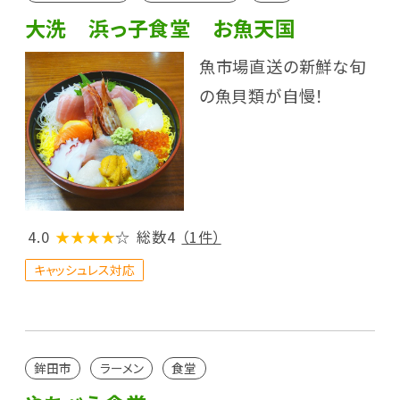
大洗 浜っ子食堂 お魚天国
魚市場直送の新鮮な旬
の魚貝類が自慢！
4.0
★★★★
☆
総数4
（1件）
キャッシュレス対応
鉾田市
ラーメン
食堂