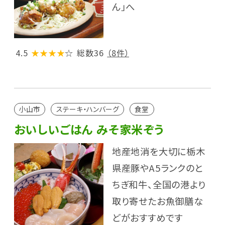
ん」へ
4.5
★★★★
☆
総数36
（8件）
小山市
ステーキ・ハンバーグ
食堂
おいしいごはん みそ家米ぞう
地産地消を大切に栃木
県産豚やA5ランクのと
ちぎ和牛、全国の港より
取り寄せたお魚御膳な
どがおすすめです