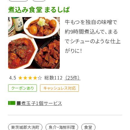
煮込み食堂 まるしば
牛もつを独自の味噌で
約9時間煮込んで、まる
でシチューのような仕上
がりに！
4.5
★★★★
☆
総数112
（25件）
クーポンあり
キャッシュレス対応
■煮玉子1個サービス
東茨城郡大洗町
魚介・海鮮料理
食堂