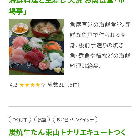
場亭」
魚屋直営の海鮮食堂。新
鮮な魚貝で作られる刺
身、板前手造りの焼き
魚・煮魚や鍋などの海鮮
料理は絶品。
4.2
★★★★
☆
総数21
（5件）
つくば市
食堂
お弁当・サンドイッチ
炭焼牛たん東山トナリエキュートつく