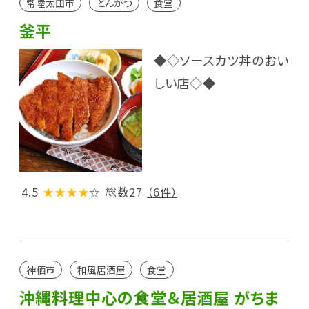
常陸太田市
とんかつ
食堂
釜平
◆◇ソースカツ丼のおい
しい店◇◆
4.5
★★★★
☆
総数27
（6件）
神栖市
和風居酒屋
食堂
沖縄料理中心の食堂＆居酒屋 がちま