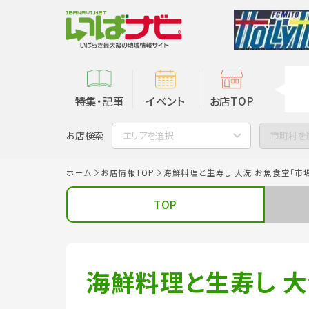
特集・記事
イベント
お店TOP
お店検索
エリアを選択
市町村を
ホーム
お店情報TOP
海鮮料理と生寿し 大洗 お魚食堂「市
TOP
海鮮料理と生寿し 大