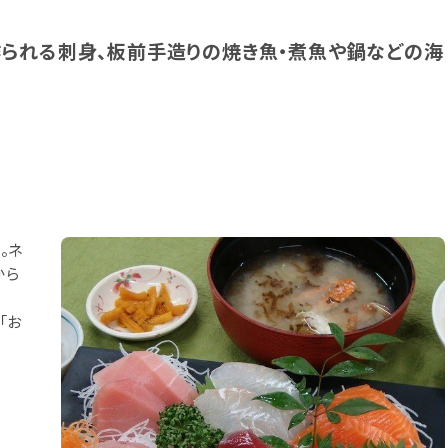
られる刺身、板前手造りの焼き魚・煮魚や鍋などの海
。ネ
から
「お