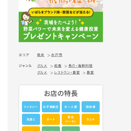
エリア
県央
水戸市
ジャンル
グルメ
和食
魚介・海鮮料理
グルメ
レストラン・食堂
食堂
お店の特長
ファミリー
お子様歓迎
お一人様
団体様
宴会
友達と
デート
ランチ
パーティ