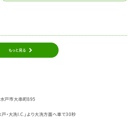
もっと見る
城県水戸市大串町895
戸・大洗I.C.｣より大洗方面へ車で30秒