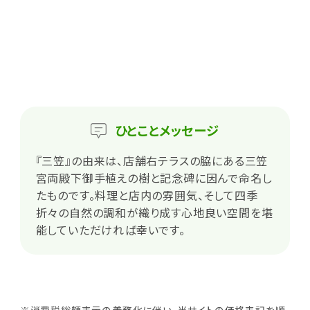
ひとこと
メッセージ
『三笠』の由来は、店舗右テラスの脇にある三笠
宮両殿下御手植えの樹と記念碑に因んで命名し
たものです。料理と店内の雰囲気、そして四季
折々の自然の調和が織り成す心地良い空間を堪
能していただければ幸いです。
※消費税総額表示の義務化に伴い、当サイトの価格表記を順