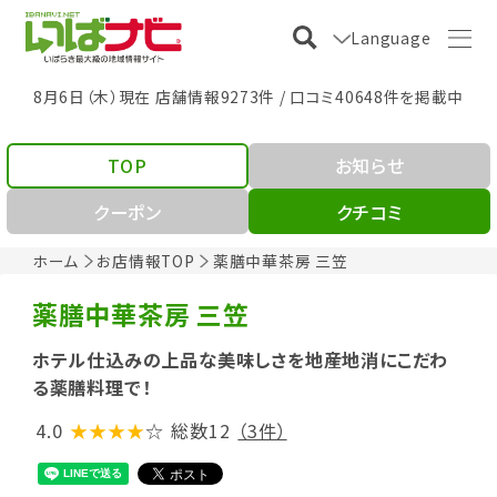
Language
8月6日（木）現在 店舗情報9273件 / 口コミ40648件を掲載中
TOP
お知らせ
クーポン
クチコミ
ホーム
お店情報TOP
薬膳中華茶房 三笠
薬膳中華茶房 三笠
ホテル仕込みの上品な美味しさを地産地消にこだわ
る薬膳料理で！
4.0
★★★★
☆
総数12
（3件）