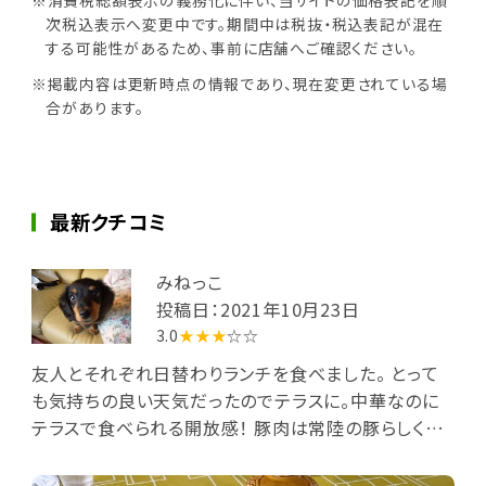
次税込表示へ変更中です。期間中は税抜・税込表記が混在
する可能性があるため、事前に店舗へご確認ください。
※掲載内容は更新時点の情報であり、現在変更されている場
合があります。
最新クチコミ
みねっこ
投稿日：2021年10月23日
3.0
★★★
☆☆
友人とそれぞれ日替わりランチを食べました。 とって
も気持ちの良い天気だったのでテラスに。中華なのに
テラスで食べられる開放感！ 豚肉は常陸の豚らしく柔
らかくてジューシー♬友人のエビチリもぷりぷりだった
と。 薬膳スープで健康に、美容によさげなココファーム