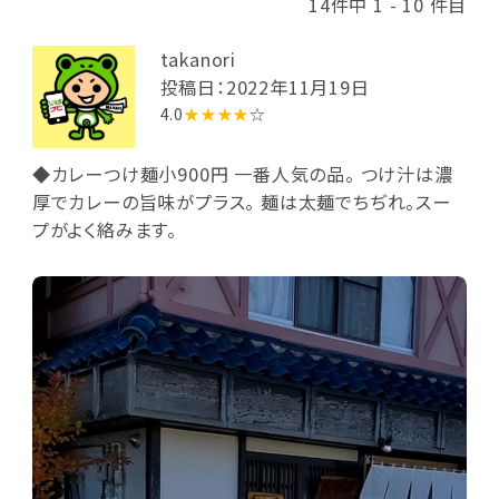
14件中 1 - 10 件目
takanori
投稿日：2022年11月19日
4.0
★★★★
☆
◆カレーつけ麺小900円 一番人気の品。 つけ汁は濃
厚でカレーの旨味がプラス。 麺は太麺でちぢれ。スー
プがよく絡みます。