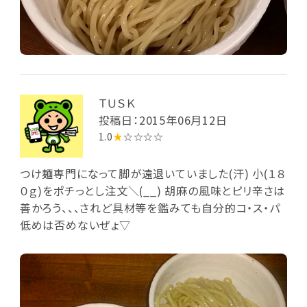
ＴＵＳＫ
投稿日：2015年06月12日
1.0
★
☆☆☆☆
つけ麺専門になって脚が遠退いていました(汗) 小(１８
０ｇ)をポチっとし注文＼(__) 胡麻の風味とピリ辛さは
善かろう、、、されど具材等を鑑みても自分的コ・ス・パ
低めは否めないぜょ▽