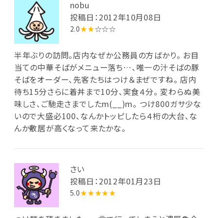
nobu
投稿日：2012年10月08日
2.0
★★
☆☆☆
半年ぶりの訪問。店内なぜか公務員の方ばかり。 お目
当ての中華そばがメニュー落ち…、唯一の汁そばの豚
そばをオーダー、先客たちはつけ＆まぜですね。 店内
待ち15分さらに着丼まで10分、実食４分。 変わらぬ美
味しさ、ご馳走さまでしたm(__)m。 つけ800ガサ少な
いので大盛必100、なんかトッピしたら４桁の大台、な
んか敷居が高くなって来たかな。
さい
投稿日：2012年01月23日
5.0
★★★★★