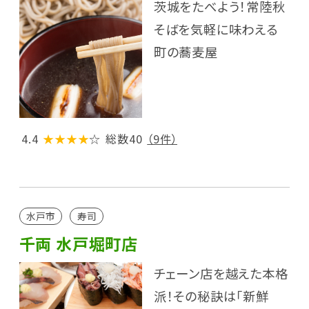
茨城をたべよう！常陸秋
そばを気軽に味わえる
町の蕎麦屋
4.4
★★★★
☆
総数40
（9件）
水戸市
寿司
千両 水戸堀町店
チェーン店を越えた本格
派！その秘訣は「新鮮