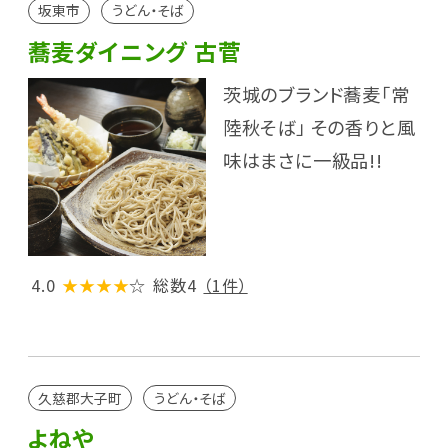
坂東市
うどん・そば
蕎麦ダイニング 古菅
茨城のブランド蕎麦「常
陸秋そば」 その香りと風
味はまさに一級品!!
4.0
★★★★
☆
総数4
（1件）
久慈郡大子町
うどん・そば
よねや