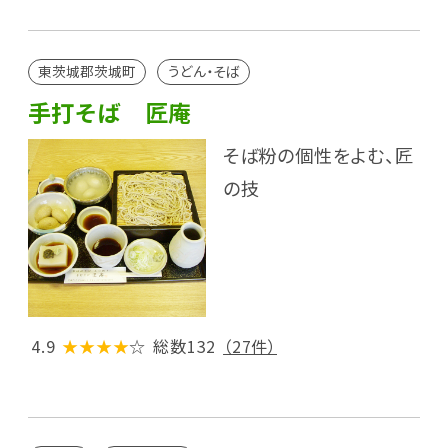
東茨城郡茨城町
うどん・そば
手打そば 匠庵
そば粉の個性をよむ、匠
の技
4.9
★★★★
☆
総数132
（27件）