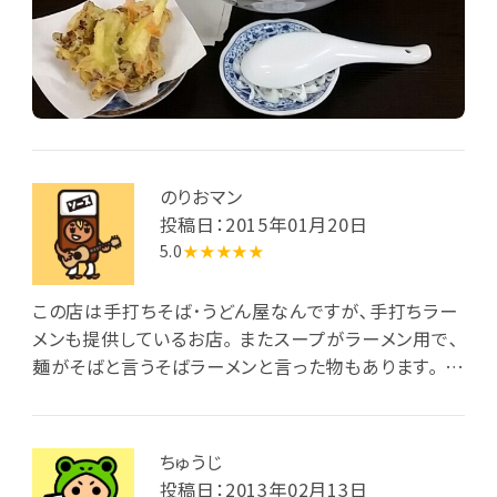
のりおマン
投稿日：2015年01月20日
5.0
★★★★★
この店は手打ちそば･うどん屋なんですが､手打ちラー
メンも提供しているお店｡ またスープがラーメン用で､
麺がそばと言うそばラーメンと言った物もあります｡ ス
ープは鶏ガラや豚骨､さらに鰹節などを使用｡ さっぱり
とした味ですが､鰹節の甘みもきいたコクの深い味わ
いです｡ 麺は打ち立ての麺で､青竹で打たれた麺は柔
ちゅうじ
らかく､スープとの相性も抜群｡ チャーシューは2枚で､
投稿日：2013年02月13日