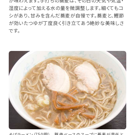
が味わえます。手打ちの蕎麦は、その日の天気や気温・
湿度によって加える水の量を微調整します。細くてもコ
シがあり、甘みを含んだ蕎麦が自慢です。蕎麦と、鰹節
が効いたつゆが丁度良く引き立てあう絶妙な美味しさ
です。
そばラーメン（750円） 豚骨ベースのスープに蕎麦が意外と