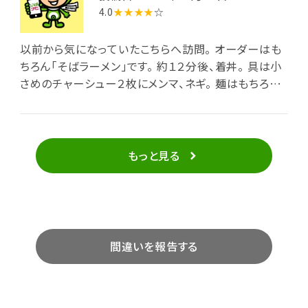
非常に柔らかく箸で簡単に崩せますし味もちょうどいい
4.0
★★★★
☆
です｡ メンマはそばつゆで煮込んだもので､甘い味で美
味しいと思います｡ こんなお店は他にないかと思いま
以前から気になっていたこちらへ訪問。 オーダーはも
す｡
ちろん「そばラーメン」です。 約１２分後、着丼。 具は小
さめのチャーシュー２枚にメンマ、ネギ。 麺はもちろん
そば。 太さがバラバラなのが手作りを感じます。 ラーメ
ンでは味わえない、のどごしのザラザラ感。 心地良いで
す。 スープは、あっさりした佐野系スープにそば湯が混
ざった感じ。 これはうまい。 うまい＋おもしろい味で、
もっと見る
非常に美味しかったです。 連れが頼んだ盛りそば７００
円も、サービスでうどん＋野菜天ぷら３点ほどが付い
てお得感バツグン。
間違いを報告する