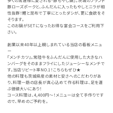
多くの常連様に愛される「豚もやし鍋」。茨城のブランド
豚ローズポークと、ふんだんに入ったもやしとニラが相
性抜群！鰹と昆布で丁寧にとったダシが、更に食欲をそ
そります。
このお鍋がSETになったお得な宴会コースをご利用下
さい。
創業以来40年以上親しまれている当店の看板メニュ
ー
『メンチカツ』。常陸牛をふんだんに使用した大きなハ
ンバーグをそのままフライにしたジューシーなメンチで
す。当店リピート率NO.1！こちらもぜひ★
他の料理も茨城県産の素材と安さへのこだわりがあ
り、料理一筋の店長が真心込めて作る料理は、足を運
ぶ価値大いにあり！
コース料理は、4,400円～！メニューは全て手作りです
ので、早めのご予約を。