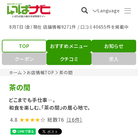
Language
8月7日（金）現在 店舗情報9271件 / 口コミ40655件を掲載中
TOP
おすすめメニュー
お知らせ
クーポン
クチコミ
求人
ホーム
お店情報TOP
茶の間
茶の間
どこまでも手仕事―。
和食を楽しむ、「茶の間」の居心地で。
4.8
★★★★
☆
総数76
（16件）