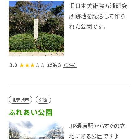
旧日本美術院五浦研究
所跡地を記念して作ら
れた公園です。
3.0
★★★
☆☆
総数3
（1件）
北茨城市
公園
ふれあい公園
JR磯原駅からすぐの立
地にある公園です♪