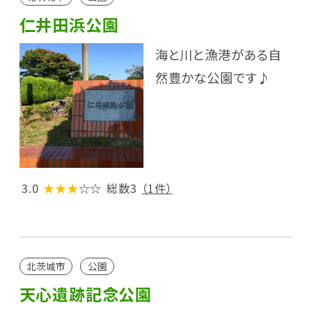
仁井田浜公園
海と川と漁港がある自
然豊かな公園です♪
3.0
★★★
☆☆
総数3
（1件）
北茨城市
公園
天心遺跡記念公園