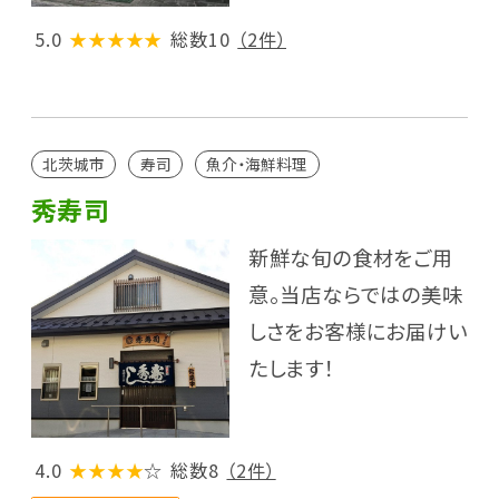
5.0
★★★★★
総数10
（2件）
北茨城市
寿司
魚介・海鮮料理
秀寿司
新鮮な旬の食材をご用
意。当店ならではの美味
しさをお客様にお届けい
たします！
4.0
★★★★
☆
総数8
（2件）