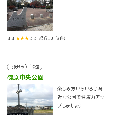
3.3
★★★
☆☆
総数10
（3件）
北茨城市
公園
磯原中央公園
楽しみ方いろいろ♪身
近な公園で健康力アッ
プしましょう！