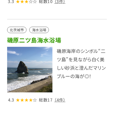
3.3
★★★
☆☆
総数10
（3件）
北茨城市
海水浴場
磯原二ツ島海水浴場
磯原海岸のシンボル“二
ツ島”を見ながら白く美
しい砂浜と澄んだマリン
ブルーの海が◎！
4.3
★★★★
☆
総数17
（4件）