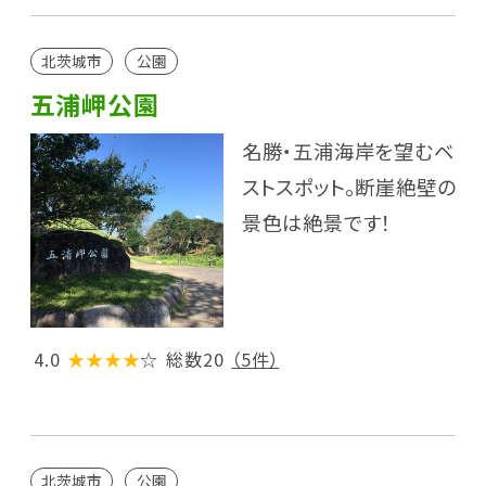
北茨城市
公園
五浦岬公園
名勝・五浦海岸を望むベ
ストスポット。断崖絶壁の
景色は絶景です！
4.0
★★★★
☆
総数20
（5件）
北茨城市
公園