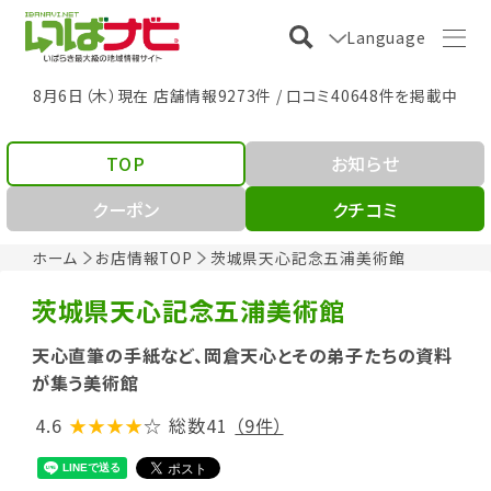
Language
8月6日（木）現在 店舗情報9273件 / 口コミ40648件を掲載中
TOP
お知らせ
クーポン
クチコミ
ホーム
お店情報TOP
茨城県天心記念五浦美術館
茨城県天心記念五浦美術館
天心直筆の手紙など、岡倉天心とその弟子たちの資料
が集う美術館
4.6
★★★★
☆
総数41
（9件）