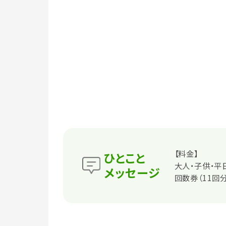
【料金】
ひとこと
大人・子供・平
メッセージ
回数券（11回