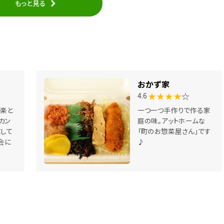
もっと見る
おかず家
★★★★
☆
4.6
音楽と
一つ一つ手作りで作る家
カン
庭の味。アットホームな
業して
「町のお惣菜屋さん」です
会に
♪