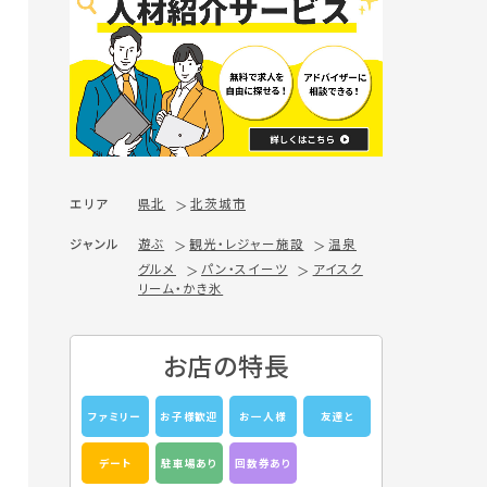
エリア
県北
北茨城市
ジャンル
遊ぶ
観光・レジャー施設
温泉
グルメ
パン・スイーツ
アイスク
リーム・かき氷
お店の特長
ファミリー
お子様歓迎
お一人様
友達と
デート
駐車場あり
回数券あり