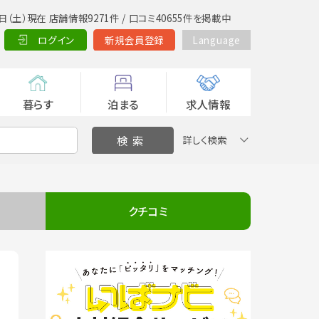
日（土）現在 店舗情報9271件 / 口コミ40655件を掲載中
ログイン
新規会員登録
Language
暮らす
泊まる
求人情報
詳しく検索
クチコミ