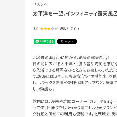
ユカッペ
太平洋を一望、インフィニティ露天風
3.0
★★★
☆☆
総数3
（1件）
北茨城の海沿いに広がる、絶景の露天風呂！
目の前に広がる太平洋と、波の音や海風を感じ
ら入浴できる贅沢なひとときをお楽しみいただ
す。お湯にはミネラル豊富な「バイオ機能水」を
し、リラックス効果や新陳代謝アップなど、身体
しい効能も。
館内には、漫画や雑誌コーナー、カフェやBBQデ
も完備。日帰りでもゆったり過ごせ、地元グラン
グ施設と併せての利用も便利です。北茨城で、海