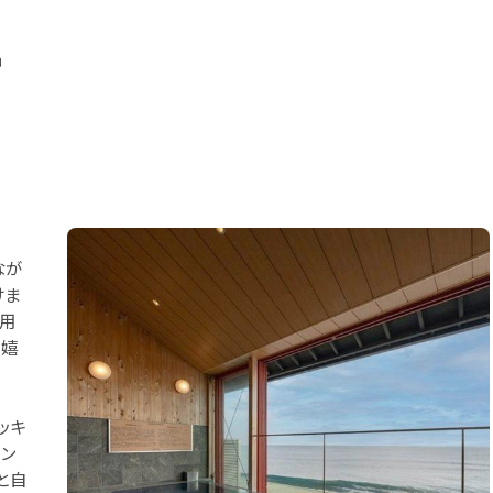
呂
なが
けま
使用
に嬉
ッキ
ピン
と自