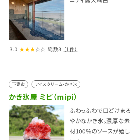
3.0
★★★
☆☆
総数3
（1件）
下妻市
アイスクリーム・かき氷
かき氷屋 ミピ（mipi）
ふわっふわで口どけまろ
やかなかき氷。濃厚な素
材100％のソースが嬉し