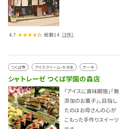
4.7
★★★★
☆
総数14
（3件）
つくば市
アイスクリーム・かき氷
ケーキ
シャトレーゼ つくば学園の森店
「アイスに賞味期限」「無
添加のお菓子」。目指し
たのはお母さんの心が
こもった手作りスイーツ