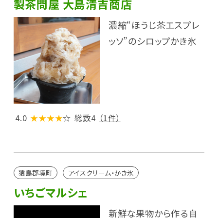
製茶問屋 大島清吉商店
濃縮“ほうじ茶エスプレ
ッソ”のシロップかき氷
4.0
★★★★
☆
総数4
（1件）
猿島郡境町
アイスクリーム・かき氷
いちごマルシェ
新鮮な果物から作る自