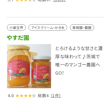
小美玉市
アイスクリーム・かき氷
果樹園・農園
やすだ園
とろけるような甘さと濃
厚な味わって♪茨城で
唯一のマンゴー農園へ
GO！
4.0
★★★★
☆
総数4
（1件）