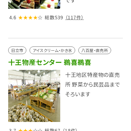
です
4.6
★★★★
☆
総数539
（117件）
日立市
アイスクリーム・かき氷
八百屋・直売所
十王物産センター 鵜喜鵜喜
十王地区特産物の直売
所 野菜から民芸品まで
そろいます
3.7
★★★
☆☆
総数67
（18件）