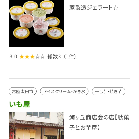
家製造ジェラート☆
3.0
★★★
☆☆
総数3
（1件）
常陸太田市
アイスクリーム・かき氷
干し芋・焼き芋
いも屋
鯨ヶ丘商店会の店【駄菓
子とお芋屋】