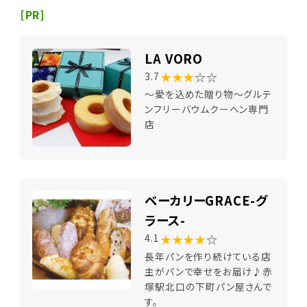
[PR]
LA VORO
★★★
☆☆
3.7
～愛を込めた贈り物～グルテ
ンフリーバウムクーヘン専門
店
ベーカリーGRACE-グ
ラース-
★★★★
☆
4.1
長年パンを作り続けている店
主がパンで幸せをお届け♪赤
塚駅北口の下町パン屋さんで
す。