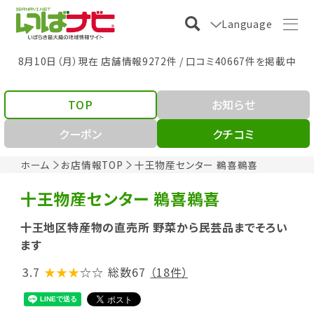
Language
8月10日（月）現在 店舗情報9272件 / 口コミ40667件を掲載中
TOP
お知らせ
クーポン
クチコミ
ホーム
お店情報TOP
十王物産センター 鵜喜鵜喜
十王物産センター 鵜喜鵜喜
十王地区特産物の直売所 野菜から民芸品までそろい
ます
3.7
★★★
☆☆
総数67
（18件）