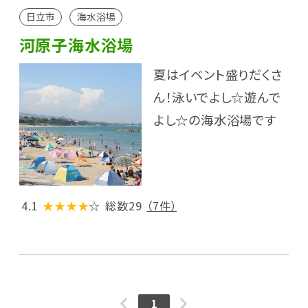
日立市
海水浴場
河原子海水浴場
夏はイベント盛りだくさ
ん！泳いでよし☆遊んで
よし☆の海水浴場です
4.1
★★★★
☆
総数29
（7件）
1