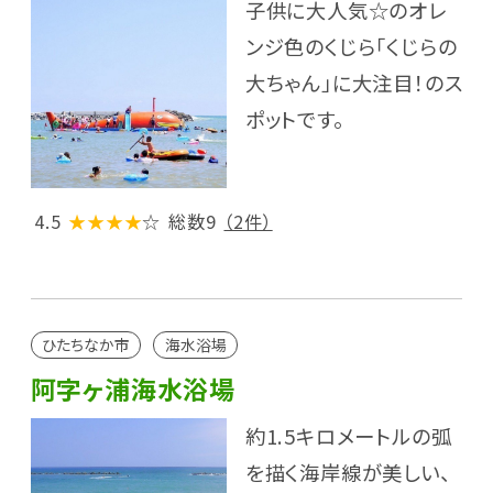
子供に大人気☆のオレ
ンジ色のくじら「くじらの
大ちゃん」に大注目！のス
ポットです。
4.5
★★★★
☆
総数9
（2件）
ひたちなか市
海水浴場
阿字ヶ浦海水浴場
約1.5キロメートルの弧
を描く海岸線が美しい、