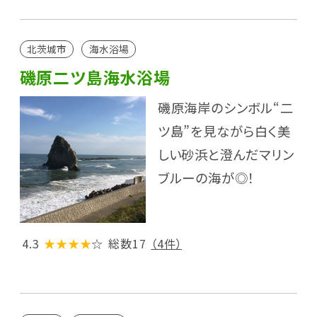
北茨城市
海水浴場
磯原二ツ島海水浴場
磯原海岸のシンボル“二
ツ島”を見ながら白く美
しい砂浜と澄んだマリン
ブルーの海が◎！
4.3
★★★★
☆
総数17
（4件）