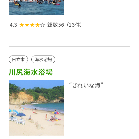
4.3
★★★★
☆
総数56
（13件）
日立市
海水浴場
川尻海水浴場
“きれいな海”