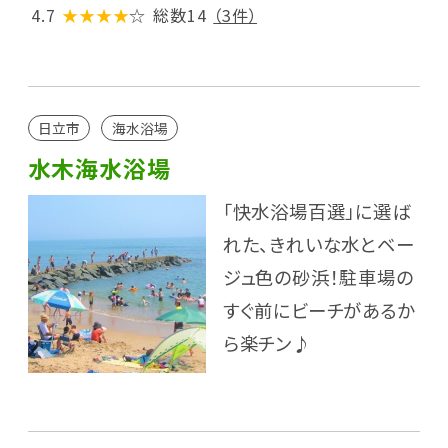
4.7
★★★★
☆
総数14
（3件）
日立市
海水浴場
水木海水浴場
「快水浴場百選」に選ば
れた、きれいな水とベー
ジュ色の砂浜！駐車場の
すぐ前にビーチがあるか
ら楽チン♪