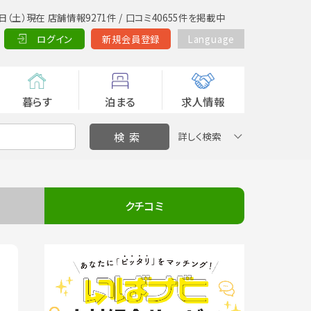
日（土）現在 店舗情報9271件 / 口コミ40655件を掲載中
ログイン
新規会員登録
Language
暮らす
泊まる
求人情報
詳しく検索
クチコミ