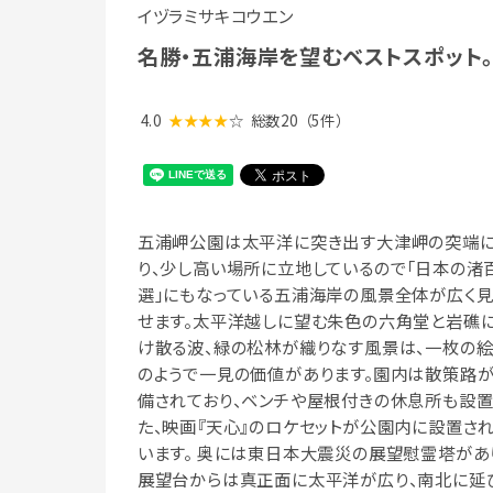
イヅラミサキコウエン
名勝・五浦海岸を望むベストスポット
4.0
★★★★
☆
総数20
（5件）
五浦岬公園は太平洋に突き出す大津岬の突端
り、少し高い場所に立地しているので「日本の渚
選」にもなっている五浦海岸の風景全体が広く
せます。太平洋越しに望む朱色の六角堂と岩礁
け散る波、緑の松林が織りなす風景は、一枚の
のようで一見の価値があります。園内は散策路
備されており、ベンチや屋根付きの休息所も設置
た、映画『天心』のロケセットが公園内に設置さ
います。 奥には東日本大震災の展望慰霊塔があ
展望台からは真正面に太平洋が広り、南北に延