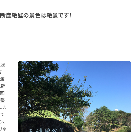
。断崖絶壁の景色は絶景です！
にあ
百
見渡
に砕
絵画
が整
。ま
れて
り、
びる