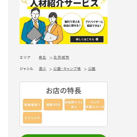
エリア
県北
北茨城市
ジャンル
遊ぶ
公園・キャンプ場
公園
お店の特長
多目的トイレ
ベンチ
駐車場あり
虫取りOK
あり
休憩スペース
ピクニック