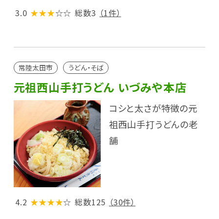
3.0
★★★
☆☆
総数3
（1件）
常陸太田市
うどん・そば
元祖西山手打うどん いづみや本店
コシと太さが特徴の元
祖西山手打うどんの老
舗
4.2
★★★★
☆
総数125
（30件）