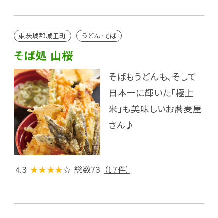
東茨城郡城里町
うどん・そば
そば処 山桜
そばもうどんも、そして
日本一に輝いた「極上
米」も美味しいお蕎麦屋
さん♪
4.3
★★★★
☆
総数73
（17件）