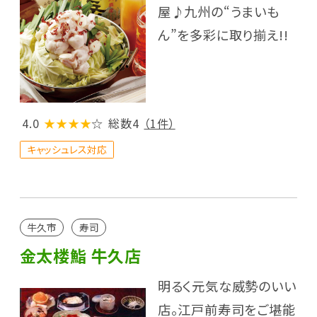
屋♪九州の“うまいも
ん”を多彩に取り揃え!!
4.0
★★★★
☆
総数4
（1件）
キャッシュレス対応
牛久市
寿司
金太楼鮨 牛久店
明るく元気な威勢のいい
店。江戸前寿司をご堪能