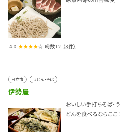
4.0
★★★★
☆
総数12
（3件）
日立市
うどん・そば
伊勢屋
おいしい手打ちそば・う
どんを食べるならここ！