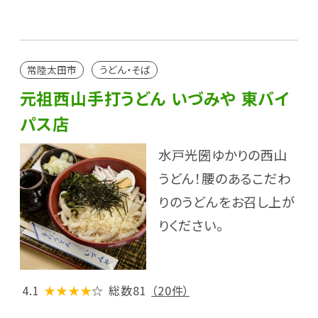
常陸太田市
うどん・そば
元祖西山手打うどん いづみや 東バイ
パス店
水戸光圀ゆかりの西山
うどん！腰のあるこだわ
りのうどんをお召し上が
りください。
4.1
★★★★
☆
総数81
（20件）