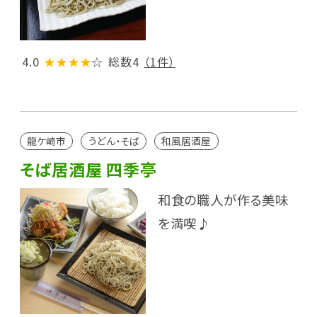
4.0
★★★★
☆
総数4
（1件）
龍ケ崎市
うどん・そば
和風居酒屋
そば居酒屋 四季亭
和食の職人が作る美味
を満喫♪