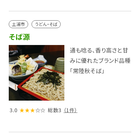
土浦市
うどん・そば
そば源
通も唸る、香り高さと甘
みに優れたブランド品種
「常陸秋そば」
3.0
★★★
☆☆
総数3
（1件）