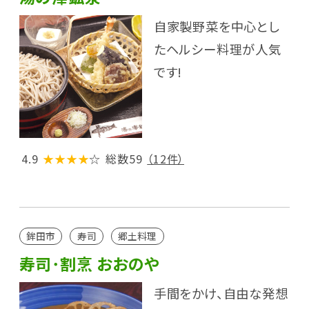
自家製野菜を中心とし
たヘルシー料理が人気
です!
4.9
★★★★
☆
総数59
（12件）
鉾田市
寿司
郷土料理
寿司･割烹 おおのや
手間をかけ、自由な発想