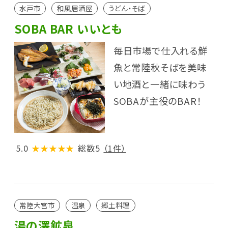
水戸市
和風居酒屋
うどん・そば
SOBA BAR いいとも
毎日市場で仕入れる鮮
魚と常陸秋そばを美味
い地酒と一緒に味わう
SOBAが主役のBAR！
5.0
★★★★★
総数5
（1件）
常陸大宮市
温泉
郷土料理
湯の澤鉱泉