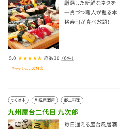
厳選した新鮮なネタを
一貫づつ職人が握る本
格寿司が食べ放題！
5.0
★★★★★
総数30
（6件）
キャッシュレス対応
つくば市
和風居酒屋
郷土料理
九州屋台二代目 九次郎
毎日通える屋台風居酒