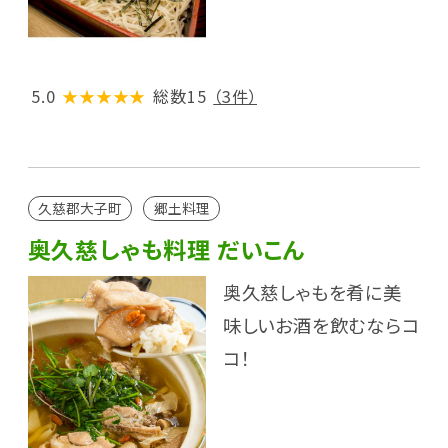
5.0
★★★★★
総数15
（3件）
久慈郡大子町
郷土料理
奥久慈しゃも料理 だいこん
奥久慈しゃもを肴に美
味しいお酒を飲むならコ
コ！