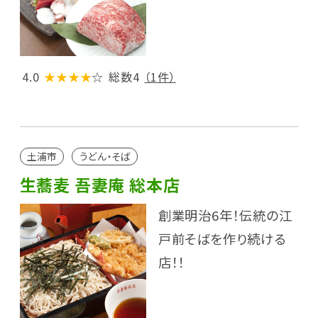
4.0
★★★★
☆
総数4
（1件）
土浦市
うどん・そば
生蕎麦 吾妻庵 総本店
創業明治6年！伝統の江
戸前そばを作り続ける
店！！