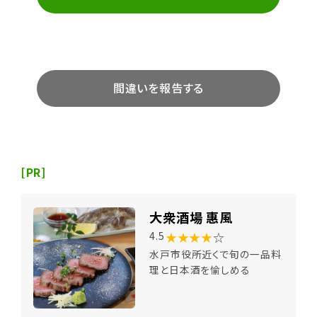
間違いを報告する
[PR]
大衆酒場 惠風
★★★★
☆
4.5
水戸市役所近くで旬の一品料
理と日本酒を愉しめる