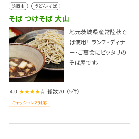
筑西市
うどん・そば
そば つけそば 大山
地元茨城県産常陸秋そ
ば使用！ ランチ・ディナ
ー・ご宴会にピッタリの
そば屋です。
4.0
★★★★
☆
総数20
（5件）
キャッシュレス対応