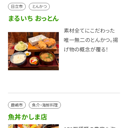
日立市
とんかつ
まるいち おっとん
素材全てにこだわった
唯一無二のとんかつ。揚
げ物の概念が覆る！
鹿嶋市
魚介・海鮮料理
魚丼かしま店