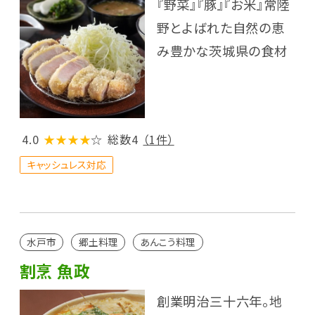
『野菜』『豚』『お米』常陸
野とよばれた自然の恵
み豊かな茨城県の食材
4.0
★★★★
☆
総数4
（1件）
キャッシュレス対応
水戸市
郷土料理
あんこう料理
割烹 魚政
創業明治三十六年。地