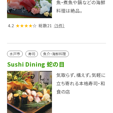
魚・煮魚や鍋などの海鮮
料理は絶品。
4.2
★★★★
☆
総数21
（5件）
水戸市
寿司
魚介・海鮮料理
Sushi Dining 蛇の目
気取らず、構えず。気軽に
立ち寄れる本格寿司・和
食の店