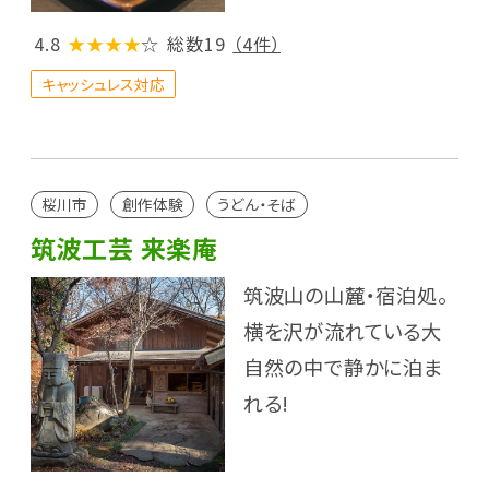
4.8
★★★★
☆
総数19
（4件）
キャッシュレス対応
桜川市
創作体験
うどん・そば
筑波工芸 来楽庵
筑波山の山麓・宿泊処。
横を沢が流れている大
自然の中で静かに泊ま
れる!