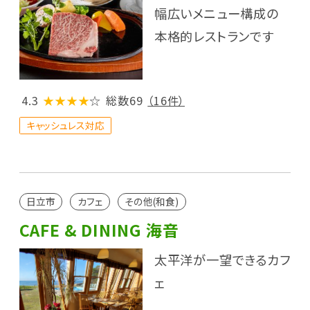
幅広いメニュー構成の
本格的レストランです
4.3
★★★★
☆
総数69
（16件）
キャッシュレス対応
日立市
カフェ
その他(和食)
CAFE & DINING 海音
太平洋が一望できるカフ
ェ