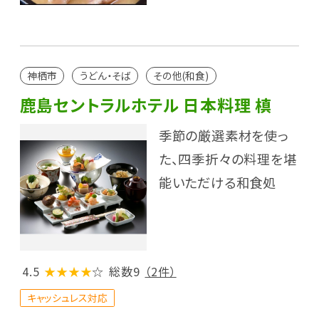
神栖市
うどん・そば
その他(和食)
鹿島セントラルホテル 日本料理 槙
季節の厳選素材を使っ
た、四季折々の料理を堪
能いただける和食処
4.5
★★★★
☆
総数9
（2件）
キャッシュレス対応