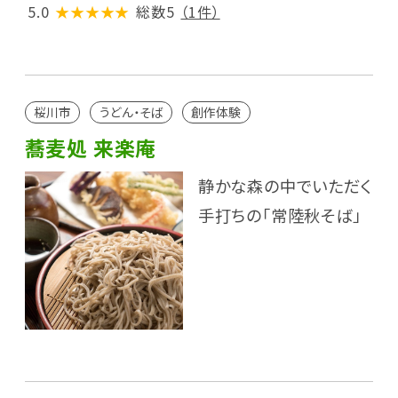
5.0
★★★★★
総数5
（1件）
桜川市
うどん・そば
創作体験
蕎麦処 来楽庵
静かな森の中でいただく
手打ちの「常陸秋そば」