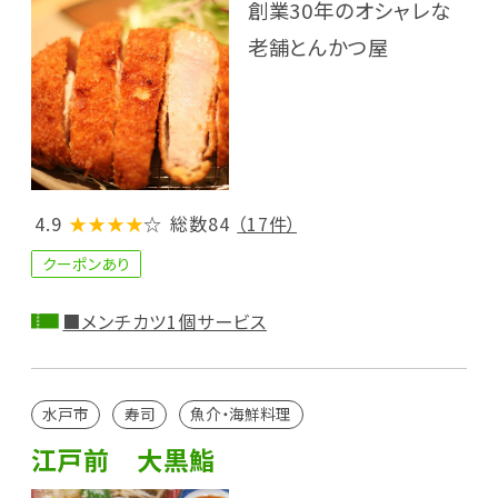
創業30年のオシャレな
老舗とんかつ屋
4.9
★★★★
☆
総数84
（17件）
クーポンあり
■メンチカツ1個サービス
水戸市
寿司
魚介・海鮮料理
江戸前 大黒鮨