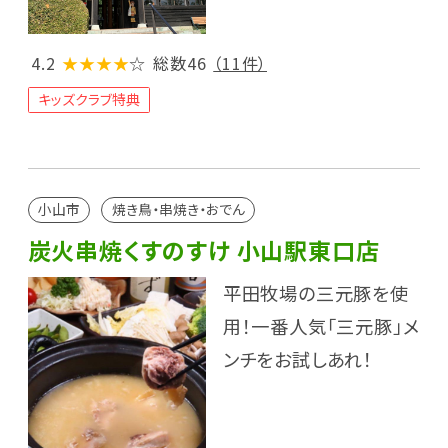
4.2
★★★★
☆
総数46
（11件）
キッズクラブ特典
小山市
焼き鳥・串焼き・おでん
炭火串焼くすのすけ 小山駅東口店
平田牧場の三元豚を使
用！一番人気「三元豚」メ
ンチをお試しあれ！