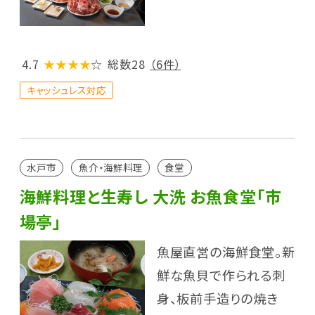
4.7
★★★★
☆
総数28
（6件）
キャッシュレス対応
水戸市
魚介・海鮮料理
食堂
海鮮料理と生寿し 大洗 お魚食堂「市
場亭」
魚屋直営の海鮮食堂。新
鮮な魚貝で作られる刺
身、板前手造りの焼き