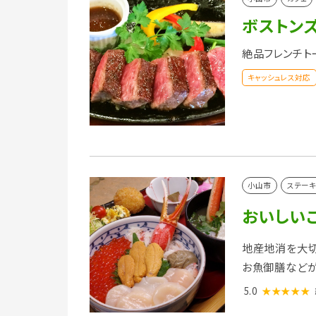
ボストン
絶品フレンチト
キャッシュレス対応
小山市
ステーキ
おいしい
地産地消を大切
お魚御膳など
5.0
★★★★★