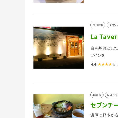
つくば市
イタリ
La Tave
白を基調とした
ワインを
4.4
★★★★
☆
鹿嶋市
レストラ
セブンチ
濃厚で軽やかな