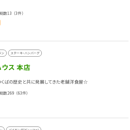
総数13
（3件）
ラン
ステーキ・ハンバーグ
ウス 本店
、つくばの歴史と共に発展してきた老舗洋食屋☆
総数269
（63件）
ン
バイキング(ビュッフェ)