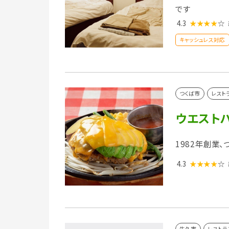
です
4.3
★★★★
☆
キャッシュレス対応
つくば市
レスト
ウエストハ
1982年創業
4.3
★★★★
☆
牛久市
レストラ