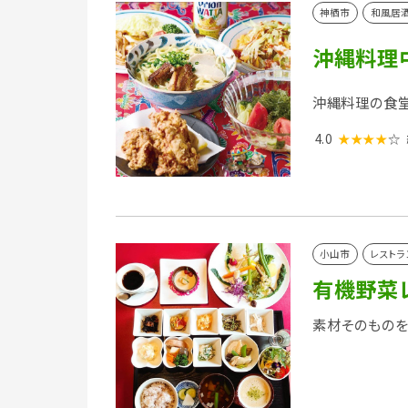
神栖市
和風居
沖縄料理
沖縄料理の食堂
4.0
★★★★
☆
小山市
レストラ
有機野菜
素材そのもの