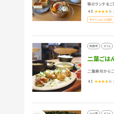
等のランチをご
4.0
★★★★
☆
キャッシュレス対応
筑西市
カフェ
二葉ごは
二葉寿司から二
4.5
★★★★
☆
小山市
カフェ