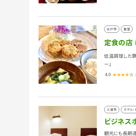
水戸市
食堂
定食の店 
低温調理した豚
ー』
4.0
★★★★
☆
土浦市
ホテル・
ビジネス
観光にも長期