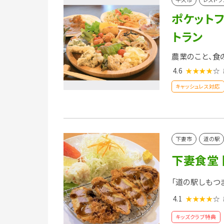
ポケット
トラン
農業のこと、食
4.6
★★★★
☆
キャッシュレス対応
下妻市
道の駅
下妻食堂
「道の駅しもつ
4.1
★★★★
☆
キッズクラブ特典