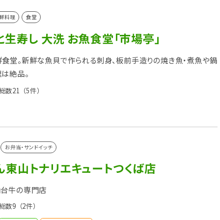
鮮料理
食堂
生寿し 大洗 お魚食堂「市場亭」
食堂。新鮮な魚貝で作られる刺身、板前手造りの焼き魚・煮魚や鍋
は絶品。
総数21
（5件）
お弁当・サンドイッチ
ん東山トナリエキュートつくば店
仙台牛の専門店
総数9
（2件）