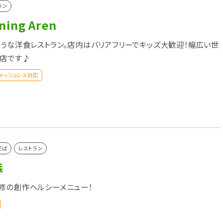
ラン
ning Aren
ような洋食レストラン。店内はバリアフリーでキッズ大歓迎！幅広い世
お店です♪
ャッシュレス対応
そば
レストラン
森
修の創作ヘルシーメニュー！