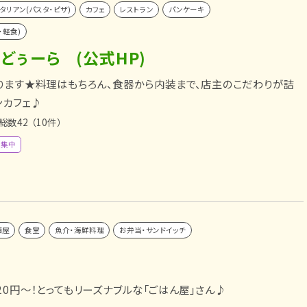
タリアン(パスタ・ピザ)
カフェ
レストラン
パンケーキ
・軽食)
べるどぅーら (公式HP)
ります★料理はもちろん、食器から内装まで、店主のこだわりが詰
ンカフェ♪
総数42
（10件）
募集中
酒屋
食堂
魚介・海鮮料理
お弁当・サンドイッチ
20円～！とってもリーズナブルな「ごはん屋」さん♪