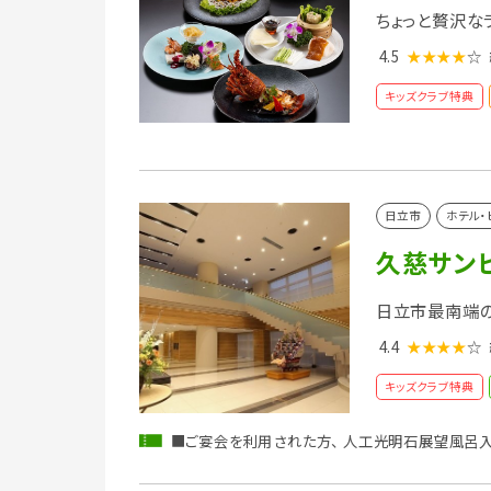
ちょっと贅沢な
4.5
★★★★
☆
キッズクラブ特典
日立市
ホテル・
久慈サン
日立市最南端
4.4
★★★★
☆
キッズクラブ特典
■ご宴会を利用された方、 人工光明石展望風呂入