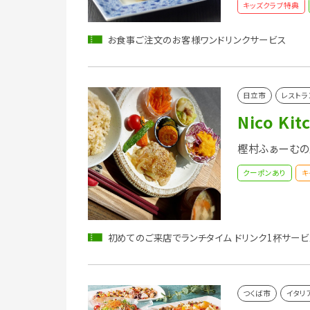
キッズクラブ特典
お食事ご注文のお客様ワンドリンクサービス
日立市
レストラ
Nico Kit
樫村ふぁーむの
クーポンあり
キ
初めてのご来店でランチタイム ドリンク1杯サービ
つくば市
イタリ