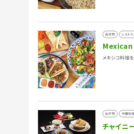
古河市
レストラ
Mexican
メキシコ料理を
水戸市
中華料
チャイニ