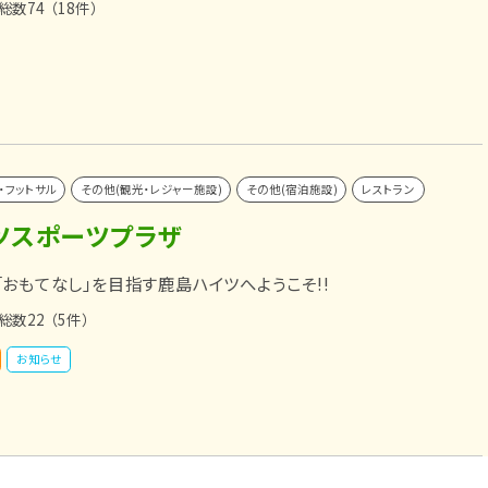
総数74
（18件）
・フットサル
その他(観光・レジャー施設)
その他(宿泊施設)
レストラン
ツスポーツプラザ
「おもてなし」を目指す鹿島ハイツへようこそ!!
総数22
（5件）
お知らせ