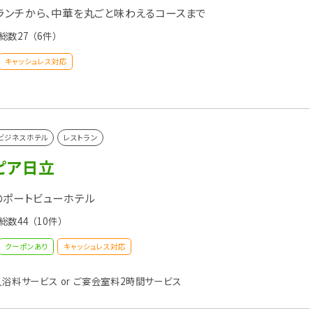
ランチから、中華を丸ごと味わえるコースまで
総数27
（6件）
キャッシュレス対応
ビジネスホテル
レストラン
ピア日立
のポートビューホテル
総数44
（10件）
クーポンあり
キャッシュレス対応
浴料サービス or ご宴会室料2時間サービス