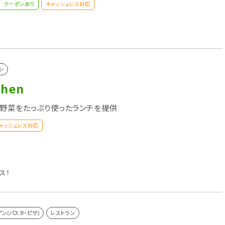
クーポンあり
キャッシュレス対応
ン
chen
野菜をたっぷり使ったランチを提供
ャッシュレス対応
ス！
アン(パスタ・ピザ)
レストラン