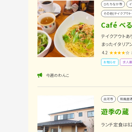
ひたちなか市
イ
その他(テイクアウト
Café 
テイクアウトあ
まったイタリア
4.2
★★★★
☆
お知らせ
求人
今週のわんこ
古河市
和風居
遊季の蔵
ランチ定食は8