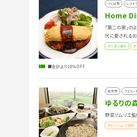
つくば市
レスト
Home Di
「第二の家」の
代に愛される
クーポンあり
キ
■会計より10％OFF
古河市
うどん・
ゆるりの
野菜ソムリエ監
キャッシュレス対応