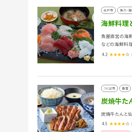
水戸市
魚介・海
海鮮料理と
魚屋直営の海鮮
などの海鮮料理
4.2
★★★★
☆
つくば市
食堂
炭焼牛た
炭焼牛たんと
4.5
★★★★
☆