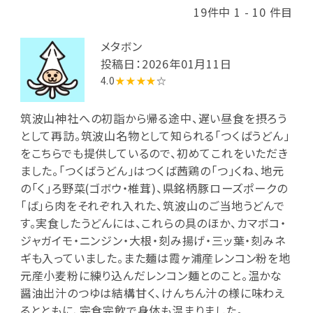
19件中 1 - 10 件目
メタボン
投稿日：2026年01月11日
4.0
★★★★
☆
筑波山神社への初詣から帰る途中、遅い昼食を摂ろう
として再訪。筑波山名物として知られる「つくばうどん」
をこちらでも提供しているので、初めてこれをいただき
ました。「つくばうどん」はつくば茜鶏の「つ」くね、地元
の「く」ろ野菜(ゴボウ・椎茸)、県銘柄豚ローズポークの
「ば」ら肉をそれぞれ入れた、筑波山のご当地うどんで
す。実食したうどんには、これらの具のほか、カマボコ・
ジャガイモ・ニンジン・大根・刻み揚げ・三ッ葉・刻みネ
ギも入っていました。また麺は霞ヶ浦産レンコン粉を地
元産小麦粉に練り込んだレンコン麺とのこと。温かな
醤油出汁のつゆは結構甘く、けんちん汁の様に味わえ
るとともに、完食完飲で身体も温まりました。