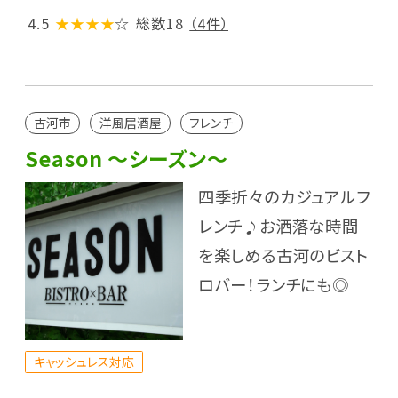
4.5
★★★★
☆
総数18
（4件）
古河市
洋風居酒屋
フレンチ
Season ～シーズン～
四季折々のカジュアルフ
レンチ♪お洒落な時間
を楽しめる古河のビスト
ロバー！ランチにも◎
キャッシュレス対応