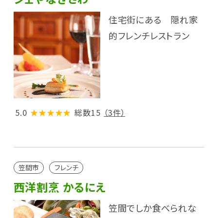
住宅街にある 隠れ家
的フレンチレストラン
5.0
★★★★★
総数15
（3件）
笠間市
フレンチ
西洋割烹 かるにえ
笠間でしか食べられな