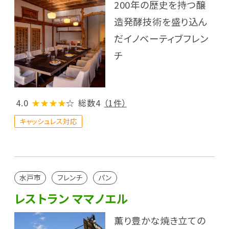
200年の歴史を持つ醸
造発酵技術を盛り込ん
だイノベーティブフレン
チ
4.0
★★★★
☆
総数4
（1件）
キャッシュレス対応
水戸市
フレンチ
パン
レストラン ママノエル
薫り豊かな焼き立ての