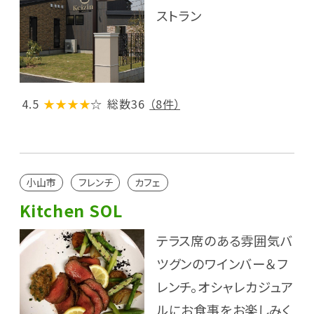
ストラン
4.5
★★★★
☆
総数36
（8件）
小山市
フレンチ
カフェ
Kitchen SOL
テラス席のある雰囲気バ
ツグンのワインバー＆フ
レンチ。オシャレカジュア
ルにお食事をお楽しみく