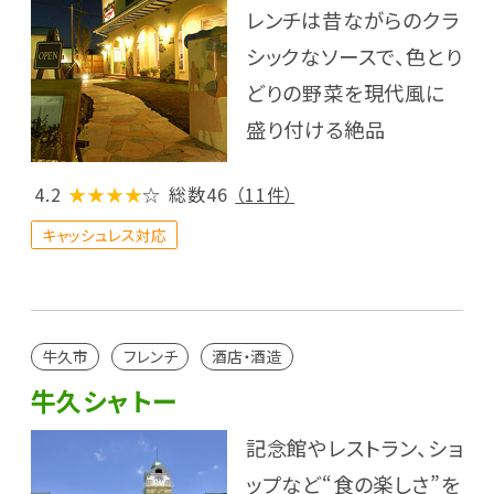
レンチは昔ながらのクラ
シックなソースで、色とり
どりの野菜を現代風に
盛り付ける絶品
4.2
★★★★
☆
総数46
（11件）
キャッシュレス対応
牛久市
フレンチ
酒店・酒造
牛久シャトー
記念館やレストラン、ショ
ップなど“食の楽しさ”を