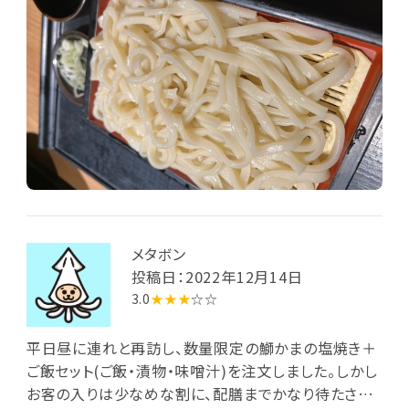
け)が付きます。連れの黒酢餡かけは夏野菜のような彩
野菜が多く、本人的には好評だったよう。
メタボン
投稿日：2022年12月14日
3.0
★★★
☆☆
平日昼に連れと再訪し、数量限定の鰤かまの塩焼き＋
ご飯セット(ご飯・漬物・味噌汁)を注文しました。しかし
お客の入りは少なめな割に、配膳までかなり待たされ