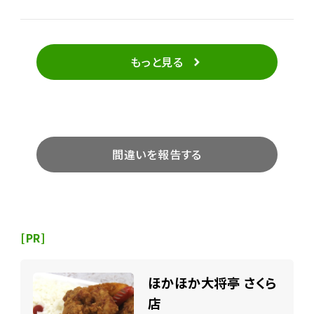
ました。どうもホールはウェイター1人で回している様
子(胸高の袴のウェイトレスは1人も見かけず。やはり人
手不足の折柄か？)。呼び鈴がうるさく何度も鳴らされ
るわ、壁越しに「たいへんお待たせして・・」と方々の個
もっと見る
室で謝っているウェイターの声が聞こえるわで、なかな
かたいへんそうでした。ようやく到来した「鰤かまの塩
焼き」は大きく、かまに詰まった肉は脂が乗って柔らか
で、塩の味付けも品良く薄め。カットレモンを絞りがけ、
醤油をたらした大根おろしとともに味わうと、やはりか
間違いを報告する
なり美味しい。ただご飯が少なめかな。赤だし使用の
味噌汁の具はワカメと麩・三ツ葉。漬物は胡瓜と大根
のたまり漬け。あっという間に完食でした。なお精算の
レジでも同じウェイターの人が応対で「長くお待たせし
て・・」と改めて詫びられ、やはり時節柄の人手不足を
[PR]
感じざるを得ませんでした。
ほかほか大将亭 さくら
店