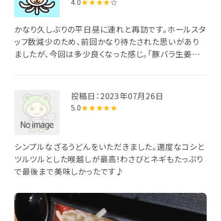
4.0
★★★★
☆
かなり久しぶりの平日昼に連れと再訪です。ホールスタ
ッフ数減少のため、前回かなり待たされた思いがあり
ましたが、今回は多少良くなった感じ。「豚バラ生姜焼
き丼ミニ麺(ミニ温うどん)ランチ」にシェア用の「山盛り
キャベツの豚ぺい焼きサラダ風」、連れは「鶏もも唐揚
げと彩野菜の黒酢餡かけ定食」を注文しました。初め
投稿日：2023年07月26日
に到来した豚ぺい焼きは、千切りキャベツの山に玉子
5.0
★★★★★
薄焼きを被せて濃厚ソース等をかけたものですが、前
菜としてなかなか良いです。次いで到来したメインは、
大きいが底の浅い丼に盛られたご飯上に千切りキャベ
シンプルなざるうどんをいただきました。適度なコシと
ツを敷きつめ、さらに豚バラ生姜焼きをぎっしり載せた
ツルツルとした喉越しが最高!わさびとネギもたっぷり
もの。丼縁にマヨネーズの小山も添えられています。甘
で最後まで美味しかったです♪
じょっぱいタレで味付けられた豚バラ肉がとても美味
しい。ただご飯の盛りが意外に少ないのは残念かな。付
合せのミニ温うどんは天かすとワカメ・刻みネギが載る
ごく普通のもの。さらに香の物(キュウリ古漬け/白菜漬