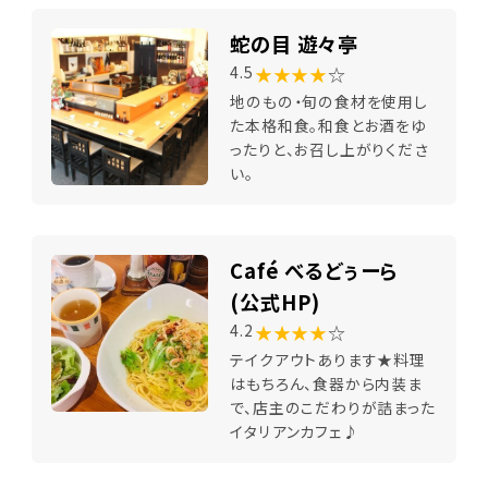
蛇の目 遊々亭
★★★★
☆
4.5
地のもの・旬の食材を使用し
た本格和食。和食とお酒をゆ
ったりと、お召し上がりくださ
い。
Café べるどぅーら
(公式HP)
★★★★
☆
4.2
テイクアウトあります★料理
はもちろん、食器から内装ま
で、店主のこだわりが詰まった
イタリアンカフェ♪