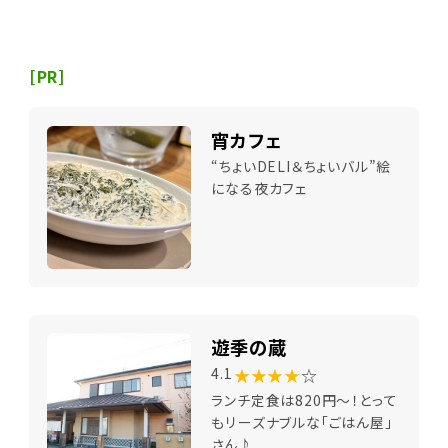
[PR]
宵カフェ
“ちょいDELI＆ちょいバル”絵
になる夜カフェ
遊季の蔵
★★★★
☆
4.1
ランチ定食は820円～！とって
もリーズナブルな「ごはん屋」
さん♪