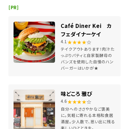
[PR]
Café Diner Kei カ
フェダイナーケイ
★★★★
☆
4.1
テイクアウトあります！肉汁た
っぷりパティと自家製酵母の
バンズを使用した自慢のハン
バーガーはいかが★
味どころ 雅び
★★★★
☆
4.6
自分へのささやかなご褒美
に。気軽に寄れる本格和食居
酒屋。少人数で、思い出に残る
楽しいひとときを。