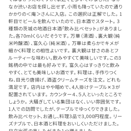
なか渋いお店を探し出せず、小雨も降っていたので通り
かかりの＜庵＞さんに入店。 この選択は正解でした。 1
軒目でビールを飲んでいたので、日本酒でスタート。 3
種類の茨城の地酒日本酒「飲み比べセット」がありまし
た。各70mlくらいだそうです。 万華（清酒）、裏大観（純
米吟醸酒）、富久心（純米酒）。 万華は柔らかでキメが
細かく料理との相性よいです。 裏大観は甘さのあとフ
ルーティーな味わい。飲みやすくて美味しいです。この3
銘柄の中では最も好みです。 富久心はすっきりと飲み
やすく、とても美味しいお酒です。 料理は、手作りつく
ね、目光り唐揚げ、酒盗クリームチーズを注文。 どれも
満足です。 店内はやや暗めで、4人掛けテーブル✕３が
配置されています。 カウンター４、５人といったところで
しょうか。 大騒ぎしている集団はなく、いい雰囲気です。
1人での訪問でしたが、テーブルでゆっくりできました。
飲み比べセット、お通し、料理3品で3,000円程度。 リー
ズナブルで、日本酒と料理をおいしくいただけました。
日立出張の楽しみがまた１つ増えました。