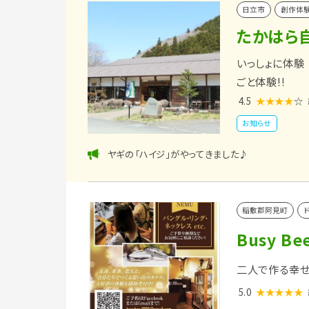
日立市
創作体
たかはら
いっしょに体験
ごと体験!!
4.5
★★★★
☆
お知らせ
ヤギの「ハイジ」がやってきました♪
稲敷郡阿見町
Busy Be
二人で作る幸せ
5.0
★★★★★