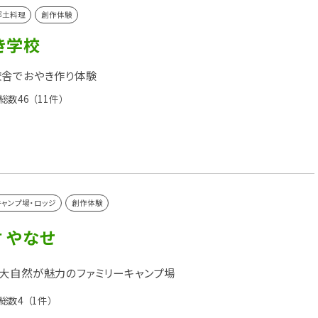
郷土料理
創作体験
き学校
校舎でおやき作り体験
総数46
（11件）
キャンプ場・ロッジ
創作体験
 やなせ
大自然が魅力のファミリーキャンプ場
総数4
（1件）