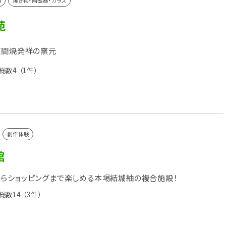
験
焼き物・陶磁器・ガラス
苑
笠間焼発祥の窯元
総数4
（1件）
創作体験
館
らショッピングまで楽しめる本場結城紬の複合施設！
総数14
（3件）