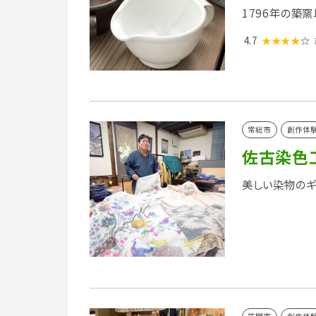
1796年の築
4.7
★★★★
☆
常総市
創作体
佐古染色
美しい染物のギ