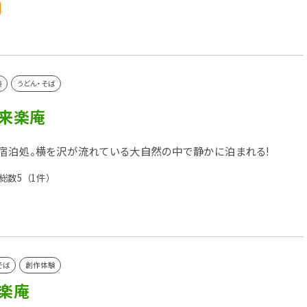
験
うどん・そば
 来楽庵
宿泊処。横を沢が流れている大自然の中で静かに泊まれる!
総数5
（1件）
そば
創作体験
来楽庵