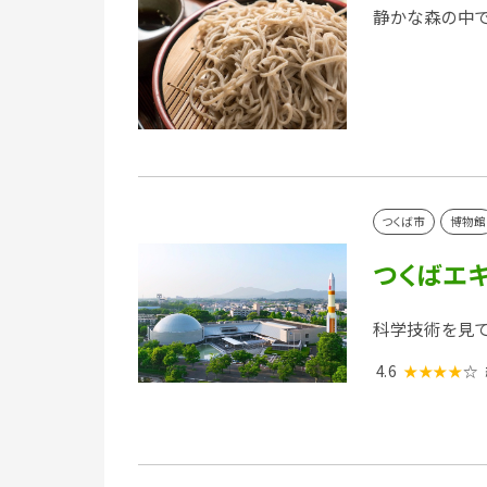
静かな森の中で
つくば市
博物館
つくばエ
科学技術を見て
4.6
★★★★
☆