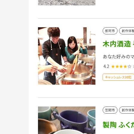
那珂市
創作体
木内酒造
あなた好みのマ
4.2
★★★★
☆
キャッシュレス対応
笠間市
創作体
製陶 ふく