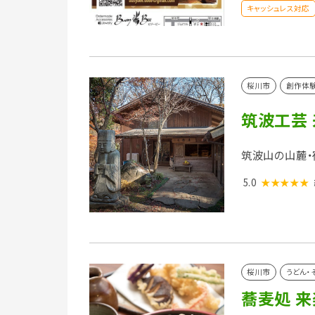
キャッシュレス対応
桜川市
創作体
筑波工芸
筑波山の山麓・
5.0
★★★★★
桜川市
うどん・
蕎麦処 