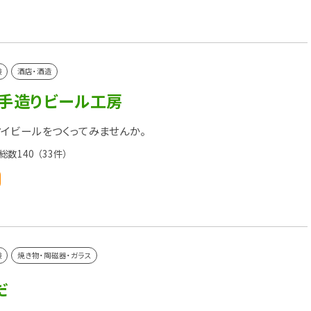
験
酒店・酒造
 手造りビール工房
イビールをつくってみませんか。
総数140
（33件）
験
焼き物・陶磁器・ガラス
だ