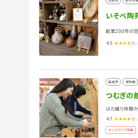
笠間市
創作体
いそべ陶
創業200年の
4.0
★★★★
☆
結城市
博物館
つむぎの
はた織り体験か
4.7
★★★★
☆
キッズクラブ特典