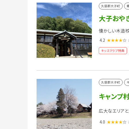
久慈郡大子町
大子おや
懐かしい木造
4.2
★★★★
☆
キッズクラブ特典
久慈郡大子町
キャンプ村
広大なエリアと
4.0
★★★★
☆