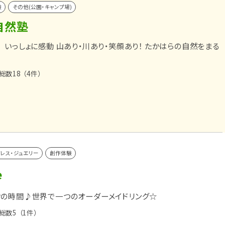
験
その他(公園・キャンプ場)
自然塾
 いっしょに感動 山あり・川あり・笑顔あり！ たかはらの自然をまる
総数18
（4件）
ドレス・ジュエリー
創作体験
e
の時間♪世界で一つのオーダーメイドリング☆
総数5
（1件）