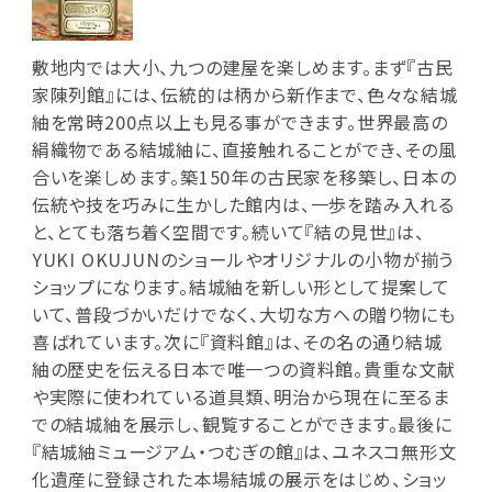
敷地内では大小、九つの建屋を楽しめます。まず『古民
家陳列館』には、伝統的は柄から新作まで、色々な結城
紬を常時200点以上も見る事ができます。世界最高の
絹織物である結城紬に、直接触れることができ、その風
合いを楽しめます。築150年の古民家を移築し、日本の
伝統や技を巧みに生かした館内は、一歩を踏み入れる
と、とても落ち着く空間です。続いて『結の見世』は、
YUKI OKUJUNのショールやオリジナルの小物が揃う
ショップになります。結城紬を新しい形として提案して
いて、普段づかいだけでなく、大切な方への贈り物にも
喜ばれています。次に『資料館』は、その名の通り結城
紬の歴史を伝える日本で唯一つの資料館。貴重な文献
や実際に使われている道具類、明治から現在に至るま
での結城紬を展示し、観覧することができます。最後に
『結城紬ミュージアム・つむぎの館』は、ユネスコ無形文
化遺産に登録された本場結城の展示をはじめ、ショッ