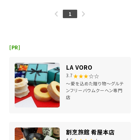
1
[PR]
LA VORO
★★★
☆☆
3.7
～愛を込めた贈り物～グルテ
ンフリーバウムクーヘン専門
店
割烹旅館 肴屋本店