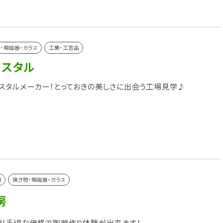
・陶磁器・ガラス
工房・工芸品
リスタル
スタルメーカー！とっておきの美しさに出会う工場見学♪
験
焼き物・陶磁器・ガラス
房
！手頃な価格で陶器作り体験が出来ます！