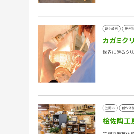
龍ケ崎市
焼き物
カガミク
世界に誇るクリ
笠間市
創作体
桧佐陶工
笠間で陶芸体験