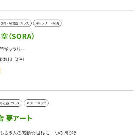
き物・陶磁器・ガラス
ギャラリー・絵画
空（SORA）
門ギャラリー
総数13
（3件）
陶磁器・ガラス
ギフトショップ
店 夢アート
もらう人の感動☆世界に一つの贈り物