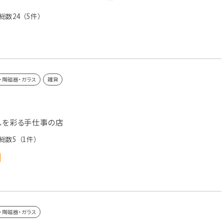
総数24
（5件）
・陶磁器・ガラス
雑貨
らしを彩る手仕事の店
総数5
（1件）
・陶磁器・ガラス