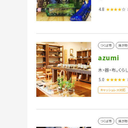
4.8
★★★★
☆
つくば市
焼き物
azumi
木・器・布。く
5.0
★★★★★
キャッシュレス対応
つくば市
焼き物