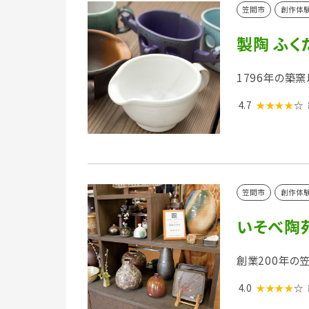
笠間市
創作体
製陶 ふく
1796年の築
4.7
★★★★
☆
笠間市
創作体
いそべ陶
創業200年の
4.0
★★★★
☆