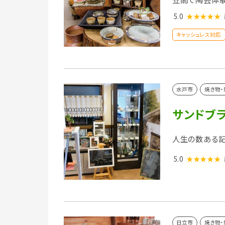
5.0
★★★★★
キャッシュレス対応
水戸市
焼き物・
サンドブラ
人生の数ある記
5.0
★★★★★
日立市
焼き物・