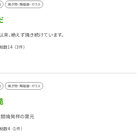
験
焼き物・陶磁器・ガラス
だ
窯以来、絶えず焼き続けています。
総数14
（3件）
験
焼き物・陶磁器・ガラス
苑
笠間焼発祥の窯元
総数4
（1件）