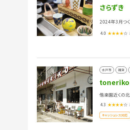
さらずき
2024年3月
4.0
★★★★
☆
水戸市
雑貨
toneriko
偕楽園近くの北
4.3
★★★★
☆
キャッシュレス対応