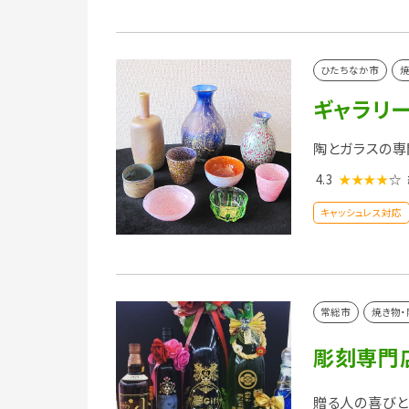
ひたちなか市
焼
ギャラリー
陶とガラスの専
4.3
★★★★
☆
キャッシュレス対応
常総市
焼き物・
彫刻専門
贈る人の喜びと