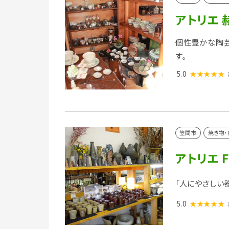
アトリエ 
個性豊かな陶芸
す。
5.0
★★★★★
笠間市
焼き物・
アトリエ F
「人にやさしい器
5.0
★★★★★