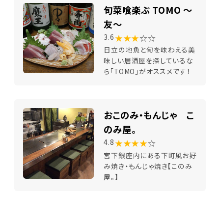
旬菜喰楽ぶ TOMO ～
友～
★★★
☆☆
3.6
日立の地魚と旬を味わえる美
味しい居酒屋を探しているな
ら「TOMO」がオススメです！
おこのみ・もんじゃ こ
のみ屋。
★★★★
☆
4.8
宮下銀座内にある下町風お好
み焼き・もんじゃ焼き【このみ
屋。】