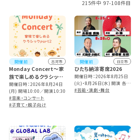
215件中 97-108件目
開催前
開催前
古河市
日立市
Monday Concert～家
ひたち納涼寄席2026
族で楽しめるクラシック
開催日時：2026年8月25日
(火)・8月26日(水) 開演 各日
part2～
開催日時：2026年8月24日
18:30～ (開場18:00)
#芸能・演劇・舞台
(月) 開場10:00／開演10:30
#音楽・コンサート
#子育て・親子向け