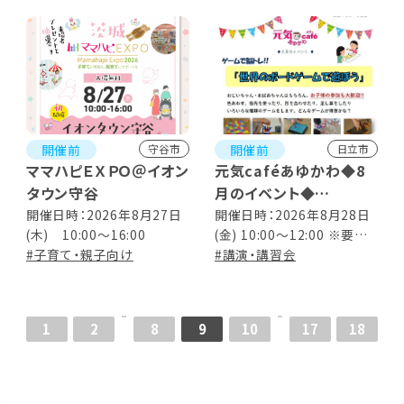
開催前
開催前
守谷市
日立市
ママハピＥＸＰＯ＠イオン
元気caféあゆかわ◆8
タウン守谷
月のイベント◆
ゲームで脳トレ!!『世界
開催日時：2026年8月27日
開催日時：2026年8月28日
(木) 10:00～16:00
(金) 10:00～12:00 ※要事
のボードゲームで遊ぼ
#子育て・親子向け
前申し込み
#講演・講習会
う』
1
2
8
9
10
17
18