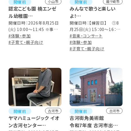
開催前
開催前
小山市
龍ケ崎市
認定こども園 楠エンゼ
みんなで歌うと楽しい
ル幼稚園
よ！
第5回 のびのび体験クラ
子ども合唱メンバー募
開催日時：2026年8月25日
開催日時：【練習日】 ①8
(火) 10:00～11:45 ※事前
月25日(火) 15：00～16：00
ス
集！
申込
#体験・参加
②9月13日(日) 11：00～
#音楽・コンサート
#子育て・親子向け
12：00 【本番・コンサート】9
#体験・参加
月26日(土) 14：00開演
#子育て・親子向け
開催前
開催前
古河市
古河市
ヤマハミュージック イオ
古河街角美術館
ン古河センター
令和7年度 古河市出品