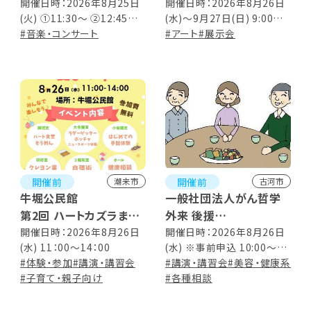
エレクトーンライブ ～思
者作品展（第Ⅲ期）
開催日時：2026年8月25日
開催日時：2026年8月26日
(火) ①11:30～ ②12:45～
(水)～9月27日(日) 9:00～
い出のメロディー～
※事前予約制
#音楽・コンサート
17:00（入館は16:30まで）
#アート
#展示会
開催前
開催前
潮来市
古河市
牛堀公民館
一般社団法人がん哲学
第2回 ハートカズラまつ
外来 後援
り
古河はなももカフェ
開催日時：2026年8月26日
開催日時：2026年8月26日
(水) 11：00～14：00
(水) ※事前申込 10:00～
#体験・参加
#講演・講習会
12:00
#講演・講習会
#美容・健康系
#子育て・親子向け
#各種相談