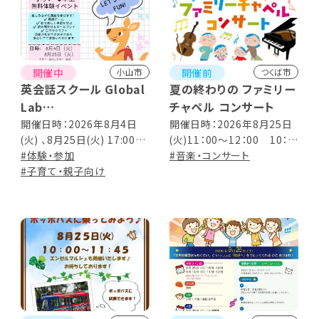
開催中
開催前
小山市
つくば市
英会話スクール Global
夏の終わりの ファミリー
Lab
チャペル コンサート
楽しい英語の世界へよう
開催日時：2026年8月4日
開催日時：2026年8月25日
(火) 、8月25日(火) 17:00～
(火)11：00～12：00 10：
こそ！
17:50
#体験・参加
30開場
#音楽・コンサート
#子育て・親子向け