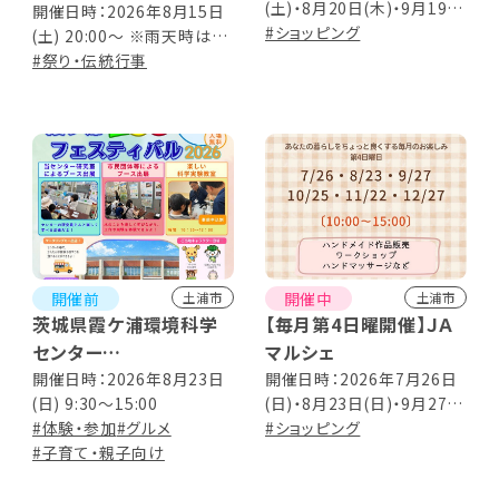
(土)・8月20日(木)・9月19日
俗文化財)
開催日時：2026年8月15日
(土)・10月15日(木)・11月21
#ショッピング
(土) 20:00～ ※雨天時は翌
日(土)・12月17日(木) 10:00
日に順延
#祭り・伝統行事
～16:00
開催前
開催中
土浦市
土浦市
茨城県霞ケ浦環境科学
【毎月第4日曜開催】ＪＡ
センター
マルシェ
霞ヶ浦ECOフェスティバ
開催日時：2026年8月23日
開催日時：2026年7月26日
(日) 9:30～15:00
(日)・8月23日(日)・9月27日
ル2026
#体験・参加
#グルメ
(日)・10月25日(日)・11月22
#ショッピング
#子育て・親子向け
日(日)・12月27日(日) 10:00
～15:00