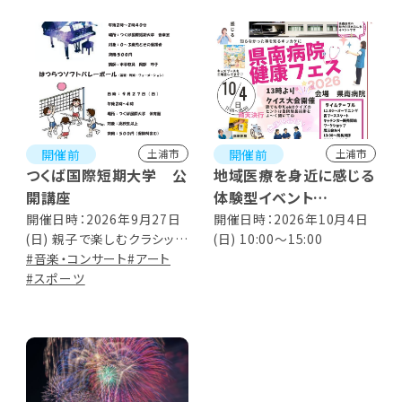
開催前
開催前
土浦市
土浦市
つくば国際短期大学 公
地域医療を身近に感じる
開講座
体験型イベント
県南病院健康フェス
開催日時：2026年9月27日
開催日時：2026年10月4日
(日) 親子で楽しむクラシック
(日) 10:00～15:00
コンサート 14:00～14:40
#音楽・コンサート
#アート
はつらつソフトバレーボー
#スポーツ
ル 14:00～16:00