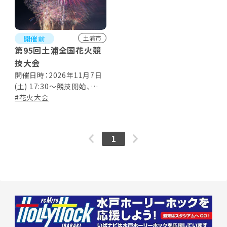
開催前
土浦市
第95回土浦全国花火競
技大会
開催日時：2026年11月7日
(土) 17:30～競技開始、
20:00終了予定 ※荒天の場
#花火大会
合は11月14日(土)に延期
1