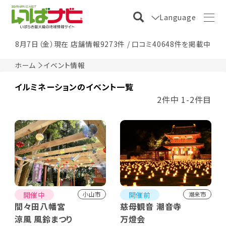
Language
8月7日（金）現在 店舗情報9273件 / 口コミ40648件を掲載中
ホーム
イベント情報
イルミネーションのイベント一覧
2件中 1-2件目
開催中
開催前
小山市
潮来市
間々田八幡宮
慈母観音 潮音寺
涼風 風鈴まつり
万燈会