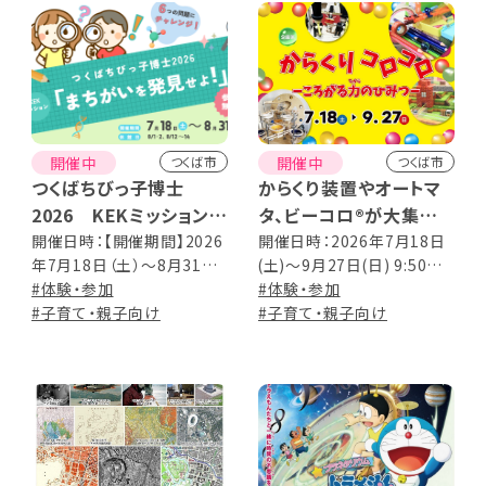
護者同伴は任意） 8月8日
（土）10:00～12:00 小学1年
生～4年生（保護者同伴必
須） 8月8日（土）14:00～
16:00 小学5年生～中学3年
生（保護者同伴は任意） 事
前申し込み：必要・先着順
開催中
開催中
つくば市
つくば市
つくばちびっ子博士
からくり装置やオートマ
2026 KEKミッション
タ、ビーコロ®が大集合！
「まちがいを発見せよ！」
企画展「からくりコロコ
開催日時：【開催期間】2026
開催日時：2026年7月18日
年7月18日（土）～8月31日
(土)～9月27日(日) 9:50～
を開催します
ロ －ころがる力のひみ
（月） 休館日：8月1日（土）〜
#体験・参加
17:00(最終入館16:30)
#体験・参加
つ－」
2日（日）、12日（水）〜14日
#子育て・親子向け
#子育て・親子向け
（金） 【時間】 9:30～16:30