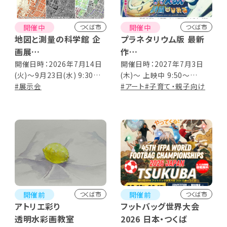
開催中
開催中
つくば市
つくば市
地図と測量の科学館 企
プラネタリウム版 最新
画展
作
「昭和100年 国土地理院
こども番組「プラネタリ
開催日時：2026年7月14日
開催日時：2027年7月3日
(火)～9月23日(水) 9:30～
(木)～ 上映中 9:50～
の測量と地図」
ウム ドラえもん 時間の
16:30(入館は16:00まで)
#展示会
17:00(最終入館16:30)
#アート
#子育て・親子向け
ひみつ」
開催前
開催前
つくば市
つくば市
アトリエ彩り
フットバッグ世界大会
透明水彩画教室
2026 日本・つくば