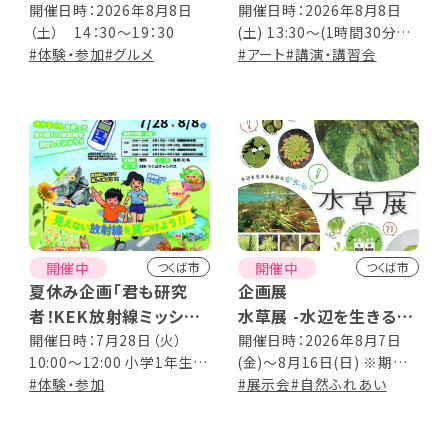
メーカーズディナー つく
「星に願いを 月に祈り
開催日時：2026年8月8日
開催日時：2026年8月8日
（土） 14：30～19：30
(土) 13:30～(1時間30分程
ばブルワリー編
を」展作品紹介
#体験・参加
#グルメ
度)
#アート
#講演・講習会
開催中
開催中
つくば市
つくば市
夏休み企画「君も研究
企画展
者！KEK放射線ミッショ
水草展 -水辺を生きる多
ン」
彩なかたち-
開催日時：7月28日（火）
開催日時：2026年8月7日
10:00～12:00 小学1年生～
(金)～8月16日(日) ※期間
4年生（保護者同伴必須） 7
#体験・参加
中休園日なし 9:00～
#展示会
#自然ふれあい
月28日（火）14:00～16:00
17:00(最終入園16:30)
小学5年生～中学3年生（保