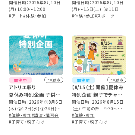
開催日時：2026年8月10日
開催日時：2026年8月10日
(月) 10:00～12:00
(月)〜15日(土) （※11日
#アート
#体験・参加
（火）は競技休息日)
#体験・参加
#スポーツ
開催中
開催前
つくば市
つくば市
アトリエ彩り
【8/15（土）開催】夏休み
夏休み特別企画 子供造
特別企画 親子でチャレ
形教室
ンジ！「素粒子をつくろ
開催日時：2026年①8月6日
開催日時：2026年8月15日
(木) ②12日(水) ③24日(月)
（土） 午前の部 9:30～
う」
10:00～11:30 (③24日のみ
#体験・参加
#講演・講習会
11:30 (開場 9:00） 午後の
#体験・参加
12:00まで) ※対面・オンライ
#子育て・親子向け
部 13:15～15:15（開場
#子育て・親子向け
ン同時開催！
12:45） プログラム 午前の