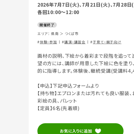
2026年7月7日(火)、7月21日(火)、7月28日
各回10:00～12:00
開催終了
エリア：
県南
＞
つくば市
体験・参加
講演・講習会
子育て・親子向け
画材の説明、下絵から着彩まで段階を追って
望の方には、講師が用意した下絵に色を塗り
的に指導します。体験後、継続受講(受講料4,4
【申込】下記申込フォームより
【持ち物】エプロンまたは汚れても良い服装
彩絵の具、パレット
【定員】6名(先着順)
お気に入りに追加