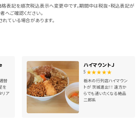
価格表記を順次税込表示へ変更中です。期間中は税抜・税込表記が
者へご確認ください。
されている場合があります。
e
ハイマウントＪ
★★★★★
5
週替
栃木の行列店ハイマウン
足を
トが 茨城進出！！ 遠方か
タリア
らでも通いたくなる絶品
二郎系