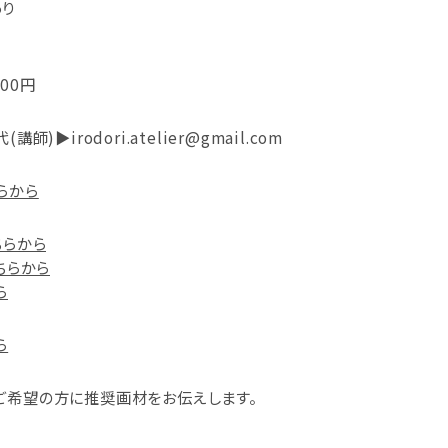
り
00円
師)▶irodori.atelier@gmail.com
らから
ちらから
こちらから
ら
ら
ご希望の方に推奨画材をお伝えします。