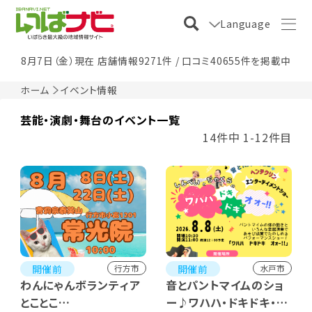
Language
8月7日（金）現在 店舗情報9271件 / 口コミ40655件を掲載中
ホーム
イベント情報
芸能・演劇・舞台のイベント一覧
14件中 1-12件目
開催前
開催前
行方市
水戸市
わんにゃんボランティア
音とパントマイムのショ
とことこ
ー♪ワハハ・ドキドキ・オ