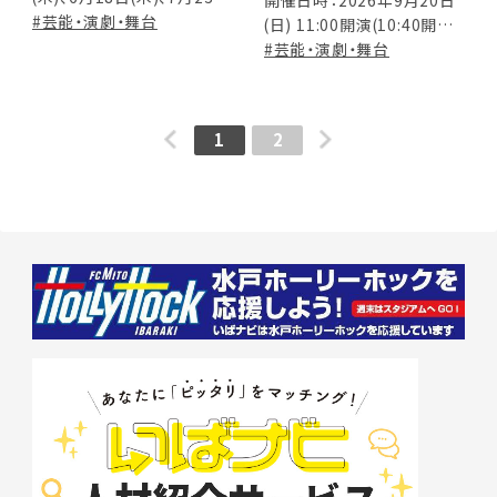
演劇ユニット チーム無印
開催日時：2026年9月20日
(木)、9月17日(木) 13:30～
#芸能・演劇・舞台
(日) 11:00開演(10:40開場)
プロデュース一人芝居公
14:30（13:00開場）
14:30開演(14:10開場)
#芸能・演劇・舞台
演「The ONEs」
17:30開演(17:10開場)
1
2