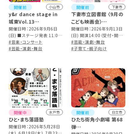
開催前
開催前
小山市
下妻市
y&r dance stage in
下妻市立図書館 〈9月の
城東Vol.13
こども映画会〉
【y&r開催3周年記念回】
はたらく細胞!! 2期
開催日時：2026年9月6日
開催日時：2026年9月13日
(日) ■ステージ発表 11:00
(日) 開演14:00（受付・開場
音とダンスの野外ステー
Vol.2 獲得免疫/パイエ
～15:00 ■キッチンカー
#音楽・コンサート
は開演の15分前から） ※上
#芸能・演劇・舞台
ジ
ル板 他1話
10:00～15:00 ※雨天決行・
#芸能・演劇・舞台
映時間 47分
#子育て・親子向け
荒天中止
開催中
開催前
水戸市
日立市
ひと・まち落語塾
ひたち街角小劇場 第68
弾
開催日時：2026年5月28日
(木)、6月18日(木)、7月23日