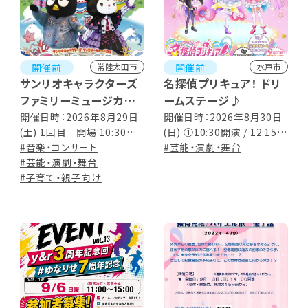
開催前
開催前
常陸太田市
水戸市
サンリオキャラクターズ
名探偵プリキュア！ ドリ
ファミリーミュージカル
ームステージ♪
Song of Life
開催日時：2026年8月29日
開催日時：2026年8月30日
(土) 1回目 開場 10:30／
(日) ①10:30開演 / 12:15終
開演 11:00 2回目 開場
#音楽・コンサート
演予定 （途中15分間の休
#芸能・演劇・舞台
13:30／開演 14:00 ※公演
#芸能・演劇・舞台
憩あり） ②14:30開演 /
時間約90分（休憩込）
#子育て・親子向け
16:15終演予定 （途中15
分間の休憩あり）