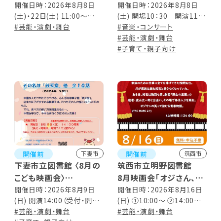
保護猫譲渡会
ォー!!
開催日時：2026年8月8日
開催日時：2026年8月8日
(土)・22日(土) 11:00～
(土) 開場10：30 開演11：
14:00
#芸能・演劇・舞台
00 上演時間 ：約50分
#音楽・コンサート
#芸能・演劇・舞台
#子育て・親子向け
開催前
開催前
下妻市
筑西市
下妻市立図書館 〈8月の
筑西市立明野図書館
こども映画会〉
8月映画会「オジさん、劇
ふしぎ駄菓子屋 銭天堂
団始めました。」
開催日時：2026年8月9日
開催日時：2026年8月16日
(日) 開演14:00（受付・開場
(日) ①10:00～ ②14:00～
10巻 その名は「銭天堂」
は開演の15分前から） ※上
#芸能・演劇・舞台
（上映時間 124分）
#芸能・演劇・舞台
他 全10話