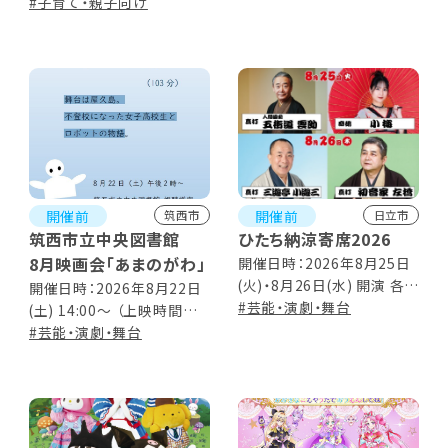
映時間 90分
#子育て・親子向け
開催前
開催前
筑西市
日立市
筑西市立中央図書館
ひたち納涼寄席2026
8月映画会「あまのがわ」
開催日時：2026年8月25日
(火)・8月26日(水) 開演 各日
開催日時：2026年8月22日
18:30～ (開場18:00)
#芸能・演劇・舞台
(土) 14:00～ （上映時間
103分）
#芸能・演劇・舞台