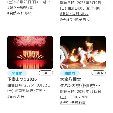
(土)～8月23日(日) ※期間
ふしぎ駄菓子屋 銭天堂
開催日時：2026年8月9日
中は毎日21:00頃までライト
#祭り・伝統行事
(日) 開演14:00（受付・開場
10巻 その名は「銭天堂」
アップ
#自然ふれあい
は開演の15分前から） ※上
#芸能・演劇・舞台
他 全10話
映時間 90分
#子育て・親子向け
開催前
開催前
下妻市
下妻市
下妻まつり2026
大宝八幡宮
タバンカ祭（松明祭・冬
開催日時：2026年8月22日
(土) ※雨天決行・荒天
瓜まつり）
開催日時：2026年9月5日
8/23(日)に順延 【下妻まつ
#花火大会
(土) 19:00～20:00
り】17:00～21:00 【花火打
#祭り・伝統行事
上】20:00～20:30