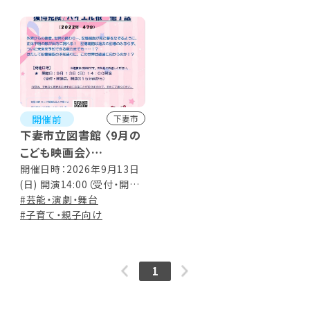
開催前
下妻市
下妻市立図書館 〈9月の
こども映画会〉
はたらく細胞!! 2期
開催日時：2026年9月13日
(日) 開演14:00（受付・開場
Vol.2 獲得免疫/パイエ
は開演の15分前から） ※上
#芸能・演劇・舞台
ル板 他1話
映時間 47分
#子育て・親子向け
1