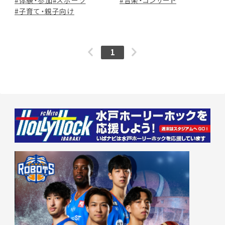
／3kmファンラン・3km親子
#体験・参加
#スポーツ
開場）
#音楽・コンサート
ラン＆ウォーク スタート
#子育て・親子向け
8:30／ハーフ・30km スター
ト 9:30
1