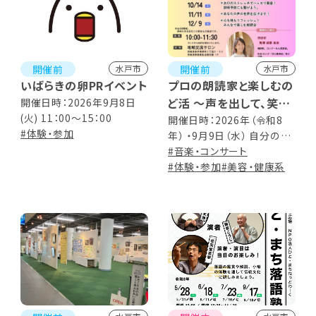
開催前
開催前
水戸市
水戸市
いばらきの卵PRイベント
プロの朗読家と楽しむの
ど活 ～声を出して、笑っ
開催日時：2026年9月8日
(火) 11：00～15：00
て、心も体もアンチエイ
開催日時：2026年（令和8
#体験・参加
年） ・9月9日（水） 自分の声
ジング～
の目覚ましレッスン！ ・10月
#音楽・コンサート
14日（水） お口のストレッチ
#体験・参加
#美容・健康系
でハッキリ発音！誤嚥予防に
も繋げよう！ ・11月11日
（水） あなたの声の世界を広
げます！ ・12月9日（水） 心も
体もリフレッシュ！みんなで
楽しむ朗読会 （全4回・第2
水曜日中心）