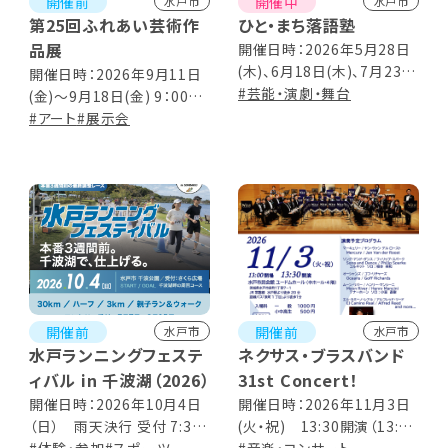
開催前
開催中
水戸市
水戸市
第25回ふれあい芸術作
ひと・まち落語塾
品展
開催日時：2026年5月28日
(木)、6月18日(木)、7月23日
開催日時：2026年9月11日
(木)、9月17日(木) 13:30～
#芸能・演劇・舞台
(金)～9月18日(金) 9：00～
14:30（13:00開場）
17：00（※18日は12：00ま
#アート
#展示会
で）
開催前
開催前
水戸市
水戸市
水戸ランニングフェステ
ネクサス・ブラスバンド
ィバル in 千波湖（2026）
31st Concert！
開催日時：2026年10月4日
開催日時：2026年11月3日
（日） 雨天決行 受付 7:30
(火・祝) 13:30開演（13:00