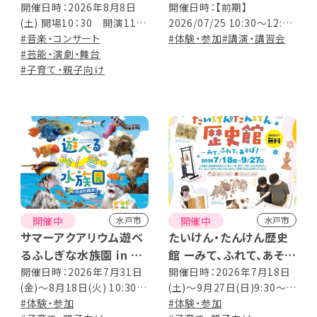
ォー!!
開催日時：2026年8月8日
開催日時：【前期】
(土) 開場10：30 開演11：
2026/07/25 10:30～12:00
00 上演時間 ：約50分
#音楽・コンサート
2026/08/08 10:30～12:00
#体験・参加
#講演・講習会
#芸能・演劇・舞台
2026/08/29 10:30～12:00
#子育て・親子向け
【後期】 2026/10/03 13:30
～15:00 2026/10/24
10:30～12:00 2026/11/07
13:30～15:00
開催中
開催中
水戸市
水戸市
サマーアクアリウム遊べ
たいけん・たんけん歴史
るふしぎな水族園 in 京
館 ーみて、ふれて、あそ
成百貨店
ぼ！ー
開催日時：2026年7月31日
開催日時：2026年7月18日
(金)～8月18日(火) 10:30～
(土)～9月27日(日)9:30～
19:00 [最終日は16:00ま
#体験・参加
17:00(入館は16:30まで) 休
#体験・参加