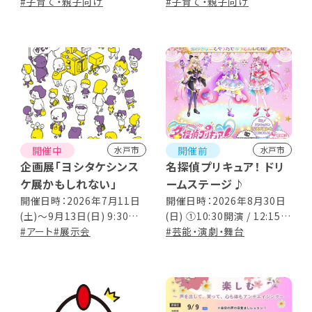
で] ※入場はそれぞれ閉場
#子育て・親子向け
館日：期間中の月曜日(但し、
#子育て・親子向け
の30分前まで
7/20(月)・9/21(月)は開館。
代わりに7/21(火)・9/24(木)
お休み)
開催中
開催前
水戸市
水戸市
企画展「ヨシタケシンス
名探偵プリキュア！ ドリ
ケ展かもしれない」
ームステージ♪
開催日時：2026年7月11日
開催日時：2026年8月30日
(土)～9月13日(日) 9:30～
(日) ①10:30開演 / 12:15終
17:00（入場は16:30まで）
#アート
#展示会
演予定 （途中15分間の休
#芸能・演劇・舞台
休館日：月曜日 ただし7月
憩あり） ②14:30開演 /
20日（月･祝）は開館、翌日
16:15終演予定 （途中15
休館
分間の休憩あり）