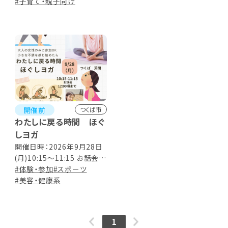
#子育て・親子向け
開催前
つくば市
わたしに戻る時間 ほぐ
しヨガ
開催日時：2026年9月28日
(月)10:15～11:15 お話会
12:00頃まで
#体験・参加
#スポーツ
#美容・健康系
1