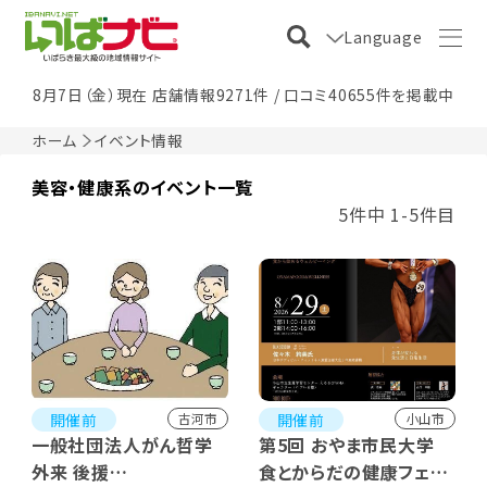
Language
8月7日（金）現在 店舗情報9271件 / 口コミ40655件を掲載中
ホーム
イベント情報
美容・健康系のイベント一覧
5件中 1-5件目
開催前
開催前
古河市
小山市
一般社団法人がん哲学
第5回 おやま市民大学
外来 後援
食とからだの健康フェア