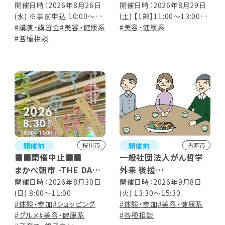
古河はなももカフェ
ー食から始めるウェルビ
開催日時：2026年8月26日
開催日時：2026年8月29日
(水) ※事前申込 10:00～
(土) 【1部】11:00～13:00【2
ーイングー
12:00
#講演・講習会
#美容・健康系
部】14:00～16:00 ※1部、2
#美容・健康系
#各種相談
部ともに内容は同じ
開催前
開催前
桜川市
古河市
■■開催中止■■
一般社団法人がん哲学
まかべ朝市 -THE DAY
外来 後援
MONTHLY PROJECT-
古河きぼうのカフェ
開催日時：2026年8月30日
開催日時：2026年9月8日
(日) 8:00～11:00
(火) 13:30～15:30
#体験・参加
#ショッピング
#体験・参加
#美容・健康系
#グルメ
#美容・健康系
#各種相談