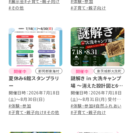
17:00(入館は16:30まで) 休
#展示会
#子育て・親子向け
17:00(入館は16:30まで) 休
#体験・参加
館日：毎週月曜日(月曜日が
#その他
館日：期間中の月曜日(但し、
#子育て・親子向け
祝日の場合はその翌日以
7/20(月)・9/21(月)は開館。
降) ※7/18(土)は正午より
代わりに7/21(火)・9/24(木)
公開 ※お盆期間【8/11(火
お休み)
祝)～8/16(日)】は事前予約
制
開催中
開催中
那珂郡東海村
東茨城郡大洗町
夏休み6館スタンプラリ
謎解き in 大洗キャンプ
ー
場 ～消えた設計図と6つ
の手がかり～
開催日時：2026年7月18日
開催日時：2026年7月18日
(土)～8月30日(日)
(土)～8月31日(月) 受付時
#体験・参加
間：9時～16時 開催期間中
#体験・参加
#自然ふれあい
#子育て・親子向け
#その他
無休
#子育て・親子向け