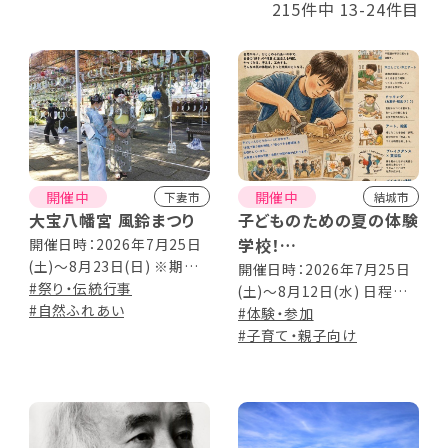
215件中 13-24件目
開催中
開催中
下妻市
結城市
大宝八幡宮 風鈴まつり
子どものための夏の体験
学校！
開催日時：2026年7月25日
(土)～8月23日(日) ※期間
～この夏だけの“ホンモ
開催日時：2026年7月25日
中は毎日21:00頃までライト
#祭り・伝統行事
(土)～8月12日(水) 日程は7
ノ体験”がいっぱい！～
アップ
#自然ふれあい
月上旬頃に公開予定！
#体験・参加
Instagramを要チェック
#子育て・親子向け