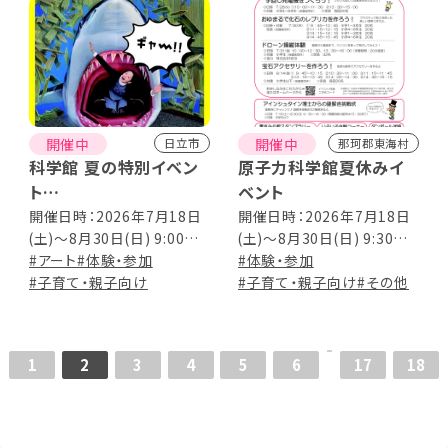
開催中
開催中
日立市
那珂郡東海村
科学館 夏の特別イベン
原子力科学館夏休みイ
ト
ベント
見る！観る！ミラクル展
開催日時：2026年7月18日
開催日時：2026年7月18日
(土)～8月30日(日) 9:00～
(土)～8月30日(日) 9:30～
～脳が騙される錯覚とト
17:00 (入館は16:30まで)
#アート
#体験・参加
16:00
#体験・参加
リックアート～
#子育て・親子向け
#子育て・親子向け
#その他
1
2
3
4
5
6
17
18