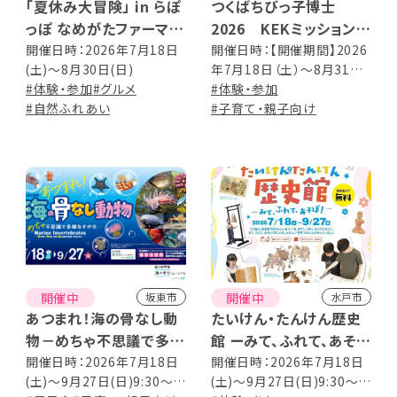
「夏休み大冒険」 in らぽ
つくばちびっ子博士
っぽ なめがたファーマー
2026 KEKミッション
ズヴィレッジ
「まちがいを発見せよ！」
開催日時：2026年7月18日
開催日時：【開催期間】2026
(土)～8月30日(日)
年7月18日（土）～8月31日
を開催します
#体験・参加
#グルメ
（月） 休館日：8月1日（土）〜
#体験・参加
#自然ふれあい
2日（日）、12日（水）〜14日
#子育て・親子向け
（金） 【時間】 9:30～16:30
開催中
開催中
坂東市
水戸市
あつまれ！海の骨なし動
たいけん・たんけん歴史
物－めちゃ不思議で多様
館 ーみて、ふれて、あそ
なすがた－
ぼ！ー
開催日時：2026年7月18日
開催日時：2026年7月18日
(土)～9月27日(日)9:30～
(土)～9月27日(日)9:30～