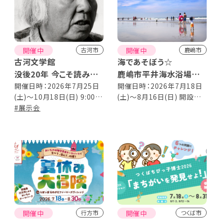
開催中
開催中
古河市
鹿嶋市
古河文学館
海であそぼう☆
没後20年 今こそ読みた
鹿嶋市平井海水浴場開
い小林久三の社会派推
設
開催日時：2026年7月25日
開催日時：2026年7月18日
(土)～10月18日(日) 9:00～
(土)～8月16日(日) 開設時
理
17:00 ※入館は16：30まで
#展示会
間：9:00～16:00
開催中
開催中
行方市
つくば市