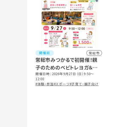
開催前
常総市
常総市みつかるで初開催！親
子のためのベビトレヨガ＆マ
マのオフトーク会
開催日時：2026年9月27日（日）9:50〜
12:00
#体験・参加
#スポーツ
#子育て・親子向け