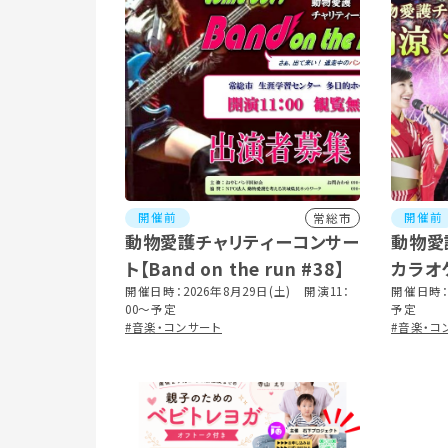
開催前
開催前
常総市
動物愛護チャリティーコンサー
動物愛
ト【Band on the run #38】
カラオ
開催日時：2026年8月29日(土) 開演11：
開催日時：2
00～予定
予定
#音楽・コンサート
#音楽・コ