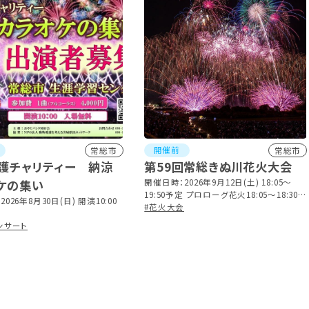
開催前
常総市
常総市
護チャリティー 納涼
第59回常総きぬ川花火大会
ケの集い
開催日時：2026年9月12日(土) 18:05～
19:50予定 プロローグ花火18:05～18:30
026年8月30日(日) 開演10:00
／開会式18:30～18:40／花火18:40～
#花火大会
19:50 ※雨天決行、荒天延期(延期日は調
ンサート
整後告知)