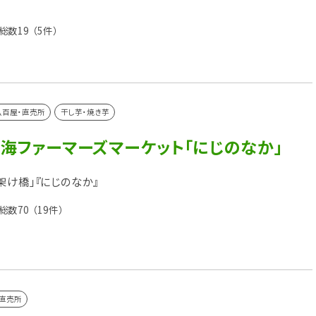
総数19
（5件）
八百屋・直売所
干し芋・焼き芋
東海ファーマーズマーケット「にじのなか」
架け橋」『にじのなか』
総数70
（19件）
直売所