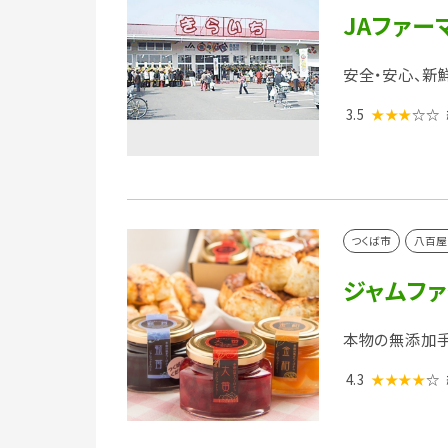
JAファー
安全・安心、新
3.5
★★★
☆☆
つくば市
八百屋
ジャムファ
本物の無添加手
4.3
★★★★
☆