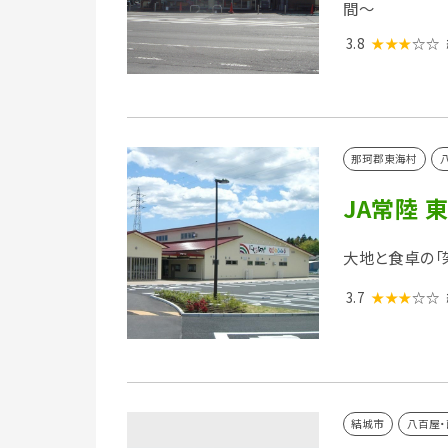
間～
3.8
★★★
☆☆
那珂郡東海村
JA常陸 
大地と食卓の「
3.7
★★★
☆☆
結城市
八百屋・