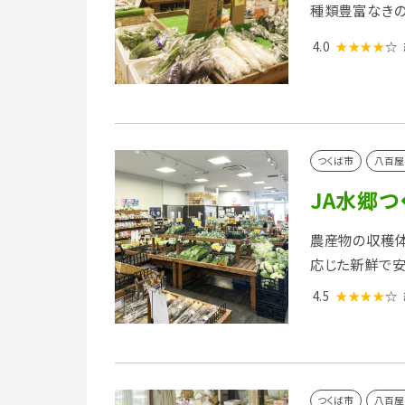
種類豊富なきの
4.0
★★★★
☆
つくば市
八百屋
JA水郷つ
農産物の収穫体
応じた新鮮で
4.5
★★★★
☆
つくば市
八百屋