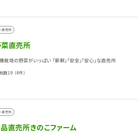
・直売所
野菜直売所
機栽培の野菜がいっぱい 「新鮮」「安全」「安心」な直売所
総数19
（4件）
・直売所
芸品直売所きのこファーム