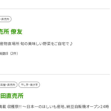
・直売所
売所 僚友
産物直場所 旬の美味しい野菜をご自宅で♪
総数8
（2件）
百屋・直売所
干し芋・焼き芋
津田直売所
 満載 収穫祭!! ～日本一のほしいも産地、納豆自販機オープン24時