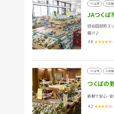
つくば市
八百屋
JAつく
旧谷田部町エリ
届け♪
4.8
★★★★
☆
つくば市
八百屋
つくばの
新鮮で安心･安
4.2
★★★★
☆