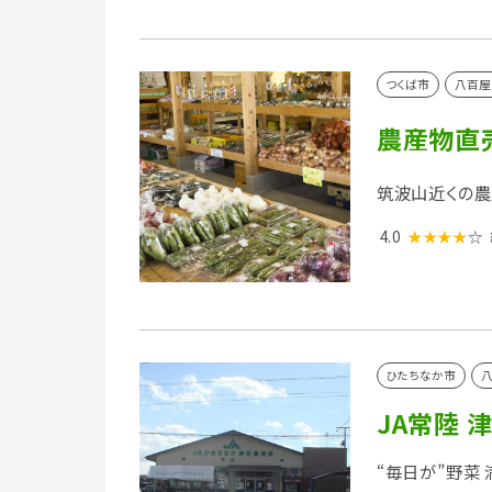
つくば市
八百屋
農産物直
筑波山近くの農
4.0
★★★★
☆
ひたちなか市
八
JA常陸 
“毎日が”野菜