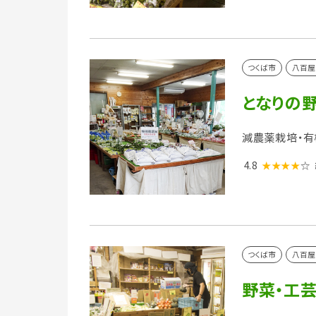
つくば市
八百屋
となりの
減農薬栽培・有
4.8
★★★★
☆
つくば市
八百屋
野菜・工