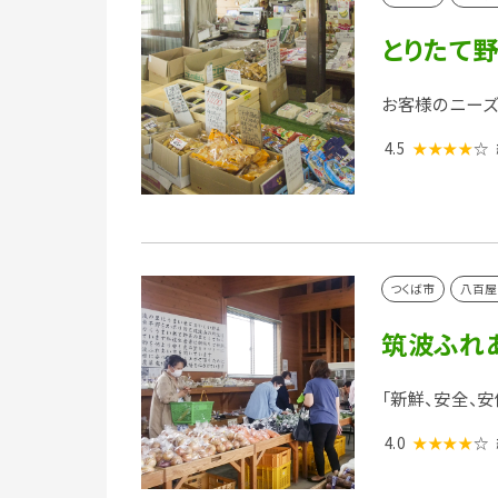
とりたて野
お客様のニーズ
4.5
★★★★
☆
つくば市
八百屋
筑波ふれ
「新鮮、安全、
4.0
★★★★
☆