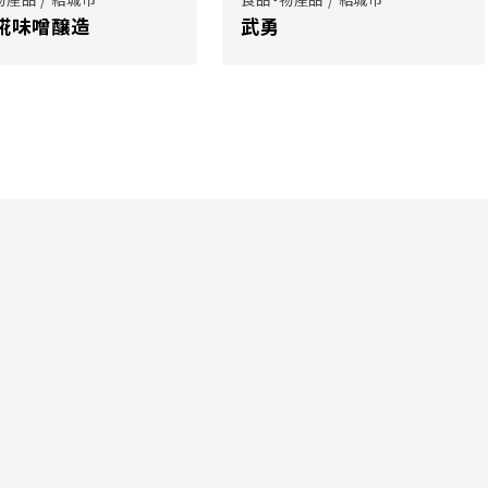
糀味噌醸造
武勇