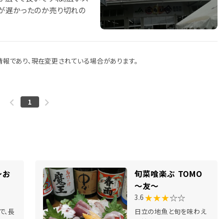
が遅かったのか売り切れの
報であり、現在変更されている場合があります。
1
～お
旬菜喰楽ぶ TOMO
～友～
★★★
☆☆
3.6
で、長
日立の地魚と旬を味わえ