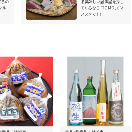
くろの
る美味しい居酒屋を探し
マル
ているなら「TOMO」がオ
ススメです！
物産品 / 結城市
食品・物産品 / 結城市