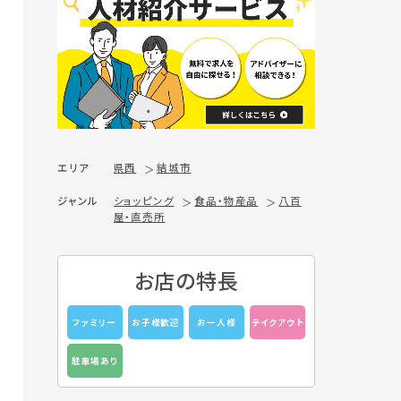
エリア
県西
結城市
ジャンル
ショッピング
食品・物産品
八百
屋・直売所
お店の特長
ファミリー
お子様歓迎
お一人様
テイクアウト
駐車場あり