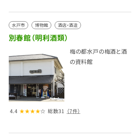
水戸市
博物館
酒店・酒造
別春館（明利酒類）
梅の都水戸の梅酒と酒
の資料館
4.4
★★★★
☆
総数31
（7件）