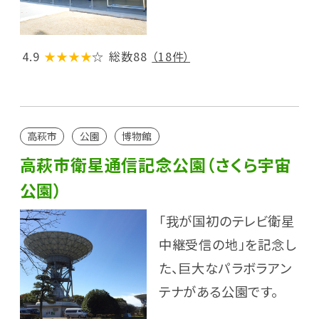
4.9
★★★★
☆
総数88
（18件）
高萩市
公園
博物館
高萩市衛星通信記念公園（さくら宇宙
公園）
「我が国初のテレビ衛星
中継受信の地」を記念し
た、巨大なパラボラアン
テナがある公園です。