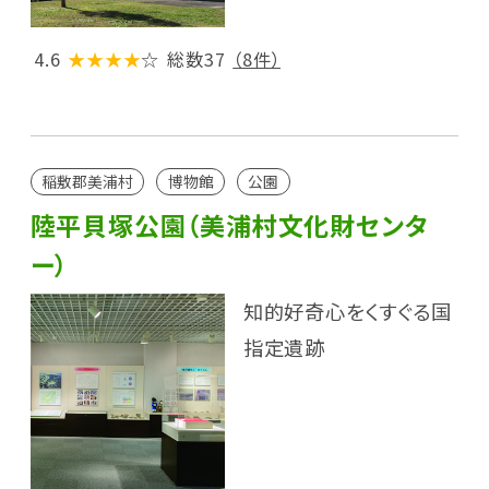
4.6
★★★★
☆
総数37
（8件）
稲敷郡美浦村
博物館
公園
陸平貝塚公園（美浦村文化財センタ
ー）
知的好奇心をくすぐる国
指定遺跡