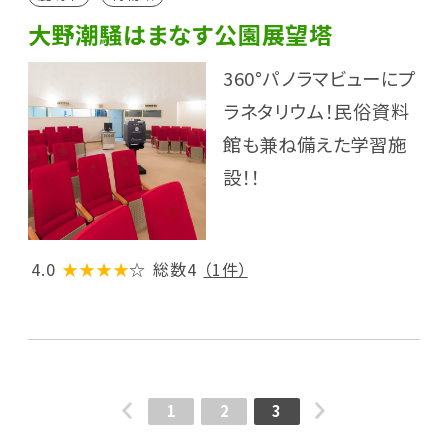
大野潮騒はまなす公園展望塔
360°パノラマビューにプ
ラネタリウム！民俗資料
館も兼ね備えた学習施
設！！
4.0
★★★★
☆
総数4
（1件）
1
2
3