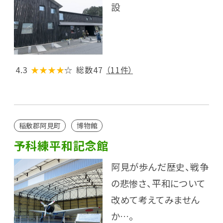
設
4.3
★★★★
☆
総数47
（11件）
稲敷郡阿見町
博物館
予科練平和記念館
阿見が歩んだ歴史、戦争
の悲惨さ、平和について
改めて考えてみません
か…。