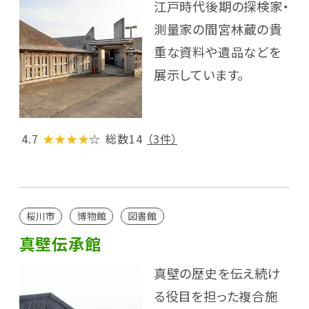
江戸時代後期の探検家・
測量家の間宮林蔵の貴
重な資料や遺品などを
展示しています。
4.7
★★★★
☆
総数14
（3件）
桜川市
博物館
図書館
真壁伝承館
真壁の歴史を伝え続け
る役目を担った複合施