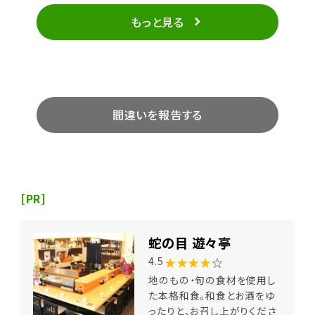
もっと見る
間違いを報告する
[PR]
蛇の目 遊々亭
★★★★
☆
4.5
地のもの・旬の食材を使用し
た本格和食。和食とお酒をゆ
ったりと、お召し上がりくださ