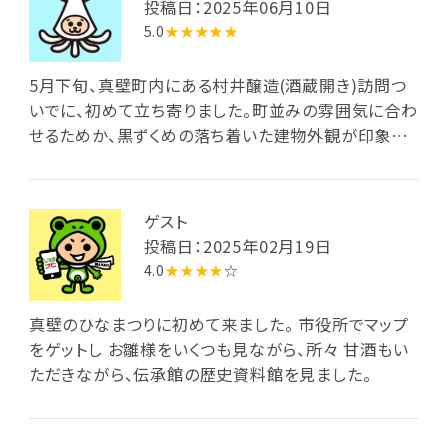
投稿日：2025年06月10日
5.0
★★★★★
5月下旬、真壁町内にある村井醸造(酒蔵開き)訪問つ
いでに、初めて立ち寄りました。町並みの雰囲気に合わ
せるためか、黒ずくめの落ち着いた建物外観が印象的
です。立地する所が江戸期の真壁陣屋(当初は真壁
藩々庁、後に笠間藩へ真壁藩併合後は笠間藩出張所)
跡とのことで、敷地自体が史跡と知りました。本館には
ゲスト
陣屋の東にあった堀の地層標本が展示され、敷地内の
投稿日：2025年02月19日
古墳から出土した石棺も移設・展示されていました。公
4.0
★★★★
☆
民館や図書館、イベントホールがメインのようですが、
小さいながら歴史資料館も併設され、桜川市の通史、
真壁のひなまつりに初めて来ました。 市役所でマップ
戦国期の城郭・真壁城とそれにより発達した真壁の歴
をゲットし お雛様をいくつも見ながら、所々 甘酒もい
史的町並み、江戸期の真壁陣屋に関する遺物が展示さ
ただきながら、伝承館の歴史資料館を見ました。
れ、真壁地区の歴史的重要性を興味深く学ぶことがで
きました。特に戦国期に当地を治めていた真壁氏の家
に伝わる、大きな黒猪の旗指物が印象的でした。