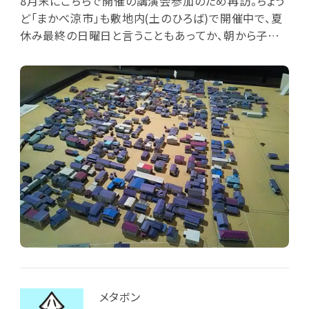
8月末にこちらで開催の講演会参加のため再訪。ちょう
ど「まかべ涼市」も敷地内(土のひろば)で開催中で、夏
休み最終の日曜日と言うこともあってか、朝から子ど
も連れ家族で賑わっています。講演会の合間に歴史資
料館を再度見学しました。国の重要伝統的建造物群保
存地区に選定された「真壁の町並み」の模型が展示さ
れており、その規模(17.6ha)と登録文化財の建物群
(49件102棟)を概観することで、改めて中世から江戸・
明治期にかけて発展して行った真壁を知ることができ
ました。
メタボン