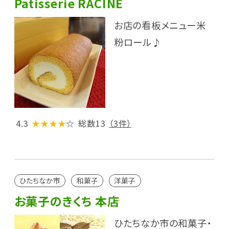
Patisserie RACINE
お店の看板メニュー米
粉ロール♪
4.3
★★★★
☆
総数13
（3件）
ひたちなか市
和菓子
洋菓子
お菓子のきくち 本店
ひたちなか市の和菓子・