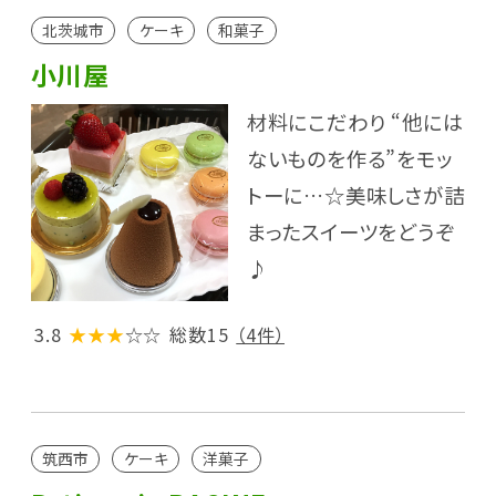
北茨城市
ケーキ
和菓子
小川屋
材料にこだわり “他には
ないものを作る”をモッ
トーに…☆美味しさが詰
まったスイーツをどうぞ
♪
3.8
★★★
☆☆
総数15
（4件）
筑西市
ケーキ
洋菓子