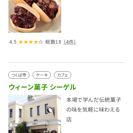
4.5
★★★★
☆
総数18
（4件）
つくば市
ケーキ
カフェ
ウィーン菓子 シーゲル
本場で学んだ伝統菓子
の味を気軽に味わえる
店