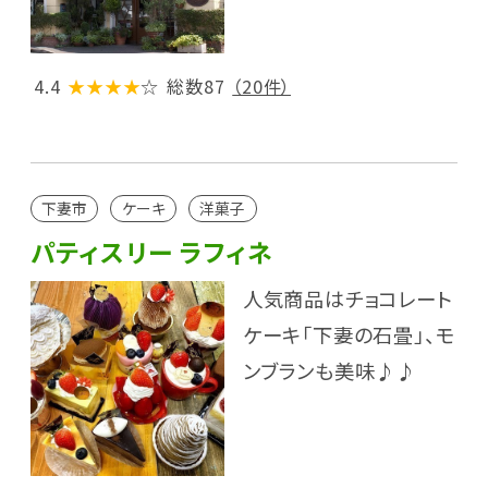
4.4
★★★★
☆
総数87
（20件）
下妻市
ケーキ
洋菓子
パティスリー ラフィネ
人気商品はチョコレート
ケーキ「下妻の石畳」、モ
ンブランも美味♪♪