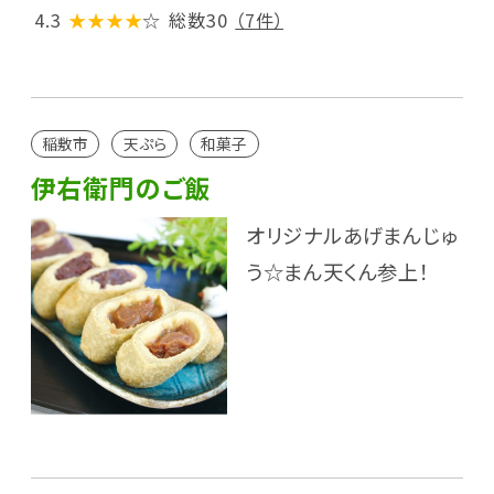
4.3
★★★★
☆
総数30
（7件）
稲敷市
天ぷら
和菓子
伊右衛門のご飯
オリジナルあげまんじゅ
う☆まん天くん参上！