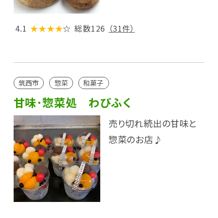
4.1
★★★★
☆
総数126
（31件）
筑西市
惣菜
和菓子
甘味･惣菜処 わびふく
売り切れ続出の甘味と
惣菜のお店♪