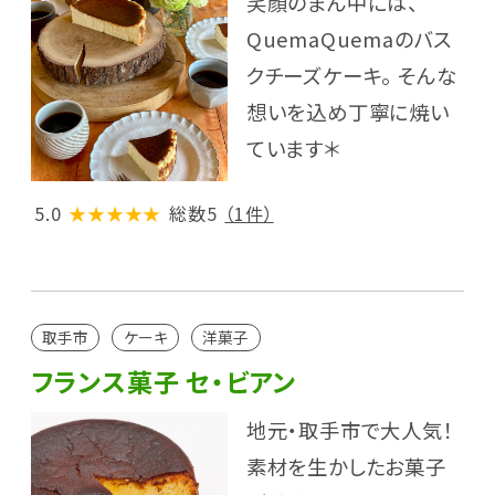
笑顔のまん中には、
QuemaQuemaのバス
クチーズケーキ。 そんな
想いを込め丁寧に焼い
ています＊
5.0
★★★★★
総数5
（1件）
取手市
ケーキ
洋菓子
フランス菓子 セ・ビアン
地元・取手市で大人気！
素材を生かしたお菓子