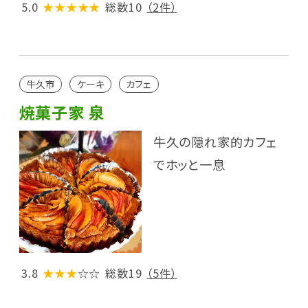
5.0
★★★★★
総数10
（2件）
牛久市
ケーキ
カフェ
焼菓子家 泉
牛久の隠れ家的カフェ
でホッと一息
3.8
★★★
☆☆
総数19
（5件）