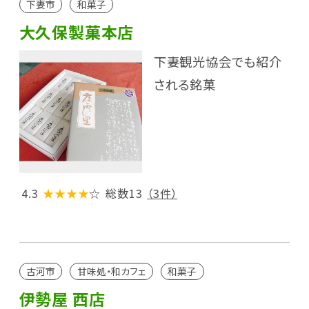
下妻市
和菓子
大久保製菓本店
下妻観光協会でも紹介
される銘菓
4.3
★★★★
☆
総数13
（3件）
古河市
甘味処・和カフェ
和菓子
伊勢屋 西店