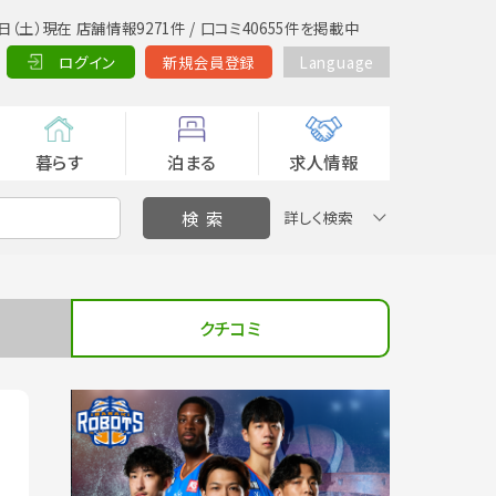
日（土）現在 店舗情報9271件 / 口コミ40655件を掲載中
ログイン
新規会員登録
Language
暮らす
泊まる
求人情報
詳しく検索
クチコミ