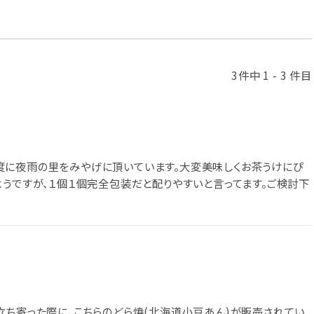
3件中 1 - 3 件目
度に夜雨の里をみやげに頂いています。大変美味しくお茶うけにぴ
ようですが、１個１個完全包装だと配りやすいと言ってます。ご検討下
立ち寄った際に、こちらのどら焼(北海道小豆あん)が販売されてい