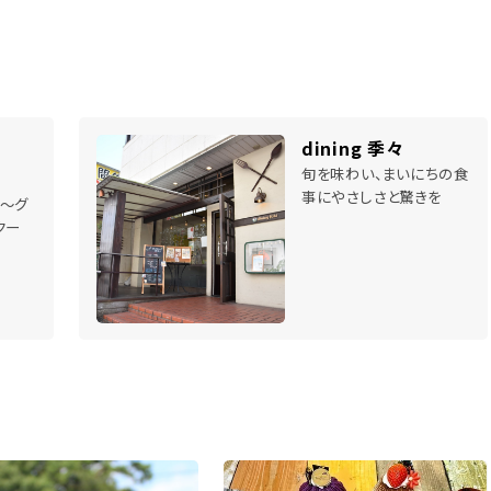
dining 季々
旬を味わい、まいにちの食
事にやさしさと驚きを
～グ
クー