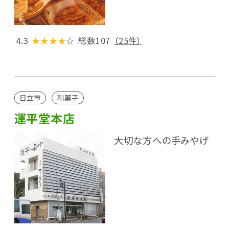
4.3
★★★★
☆
総数107
（25件）
日立市
和菓子
運平堂本店
大切な方への手みやげ