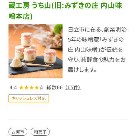
蔵工房 うち山(旧:みずきの庄 内山味
噌本店)
日立市に在る、創業明治
5年の味噌蔵「みずきの
庄 内山味噌」が伝統を
守り、発酵食の魅力をお
届けします。
4.4
★★★★
☆
総数66
（15件）
キャッシュレス対応
古河市
和菓子