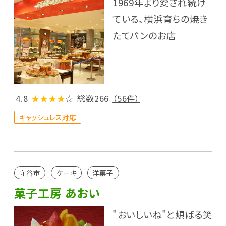
1969年より愛され続け
ている、横浜育ちの焼き
たてパンのお店
4.8
★★★★
☆
総数266
（56件）
キャッシュレス対応
守谷市
ケーキ
洋菓子
菓子工房 あおい
"おいしいね"と頬ばる笑