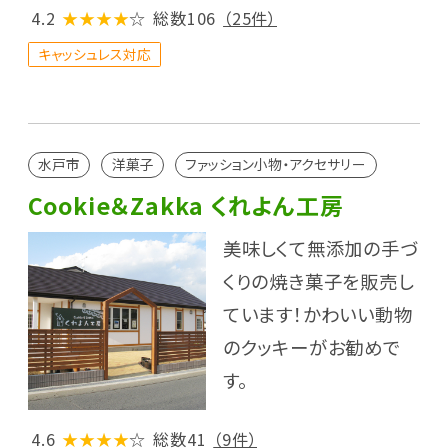
4.2
★★★★
☆
総数106
（25件）
キャッシュレス対応
水戸市
洋菓子
ファッション小物・アクセサリー
Cookie＆Zakka くれよん工房
美味しくて無添加の手づ
くりの焼き菓子を販売し
ています！かわいい動物
のクッキーがお勧めで
す。
4.6
★★★★
☆
総数41
（9件）