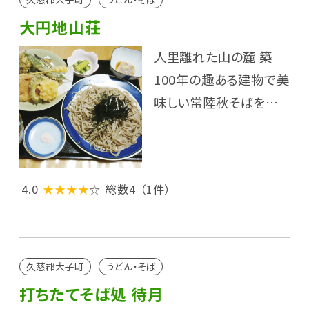
大円地山荘
人里離れた山の麓 築
100年の趣ある建物で美
味しい常陸秋そばを…
4.0
★★★★
☆
総数4
（1件）
久慈郡大子町
うどん・そば
打ちたてそば処 待月