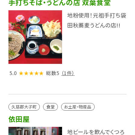
手打ちそば・うどんの店 双葉食堂
地粉使用！元祖手打ち袋
田秋蕎麦うどんの店!!
5.0
★★★★★
総数5
（1件）
久慈郡大子町
食堂
お土産・物産品
依田屋
地ビールを飲んでくつろ