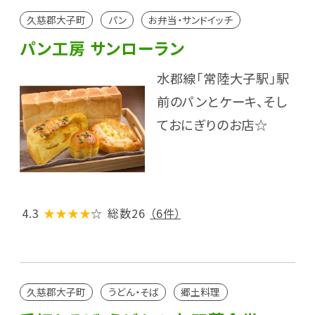
久慈郡大子町
パン
お弁当・サンドイッチ
パン工房 サンローラン
水郡線「常陸大子駅」駅
前のパンとケーキ、そし
ておにぎりのお店☆
4.3
★★★★
☆
総数26
（6件）
久慈郡大子町
うどん・そば
郷土料理