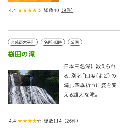
4.4
★★★★
☆
総数40
（9件）
久慈郡大子町
名所・旧跡
公園
袋田の滝
日本三名瀑に数えられ
る、別名「四度（よど）の
滝｣。四季折々に姿を変
える雄大な滝。
4.4
★★★★
☆
総数114
（26件）