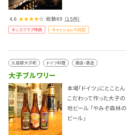
4.6
★★★★
☆
総数69
（15件）
キッズクラブ特典
キャッシュレス対応
久慈郡大子町
ドイツ料理
酒店・酒造
大子ブルワリー
本場「ドイツ」にとことん
こだわって作った大子の
地ビール 「やみぞ森林の
ビール」