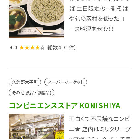
ば 土日限定の十割そば
や旬の素材を使ったコ
ース料理をぜひ！！
4.0
★★★★
☆
総数4
（1件）
久慈郡大子町
スーパーマーケット
その他(食品・物産品)
コンビニエンスストア KONISHIYA
面白くて不思議なコンビ
ニ★ 店内はミリタリーグ
ッズがずら～り。そしてラ