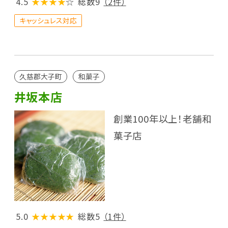
4.5
★★★★
☆
総数9
（2件）
キャッシュレス対応
久慈郡大子町
和菓子
井坂本店
創業100年以上！老舗和
菓子店
5.0
★★★★★
総数5
（1件）