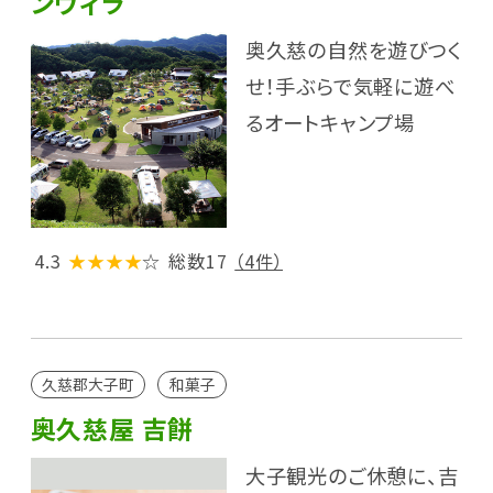
ンヴィラ
奥久慈の自然を遊びつく
せ！手ぶらで気軽に遊べ
るオートキャンプ場
4.3
★★★★
☆
総数17
（4件）
久慈郡大子町
和菓子
奥久慈屋 吉餅
大子観光のご休憩に、吉