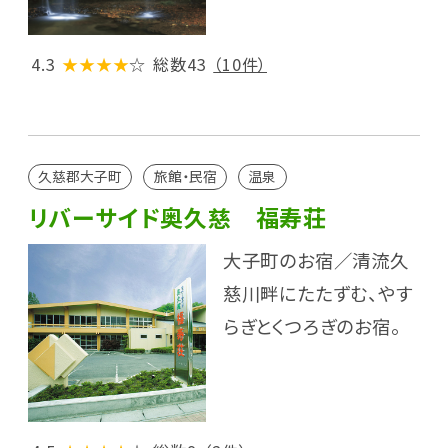
4.3
★★★★
☆
総数43
（10件）
久慈郡大子町
旅館・民宿
温泉
リバーサイド奥久慈 福寿荘
大子町のお宿／清流久
慈川畔にたたずむ、やす
らぎとくつろぎのお宿。