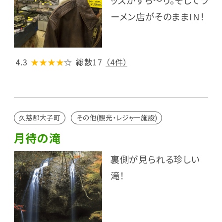
ーメン店がそのままIN！
4.3
★★★★
☆
総数17
（4件）
久慈郡大子町
その他(観光・レジャー施設)
月待の滝
裏側が見られる珍しい
滝！