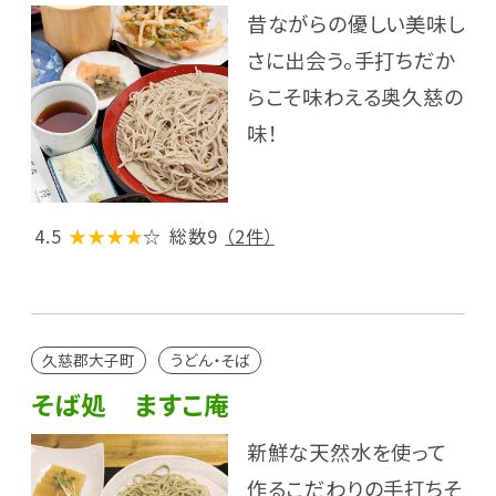
昔ながらの優しい美味し
さに出会う。手打ちだか
らこそ味わえる奥久慈の
味！
4.5
★★★★
☆
総数9
（2件）
久慈郡大子町
うどん・そば
そば処 ますこ庵
新鮮な天然水を使って
作るこだわりの手打ちそ