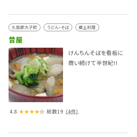
久慈郡大子町
うどん・そば
郷土料理
昔屋
けんちんそばを看板に
商い続けて半世紀!!
4.8
★★★★
☆
総数19
（4件）