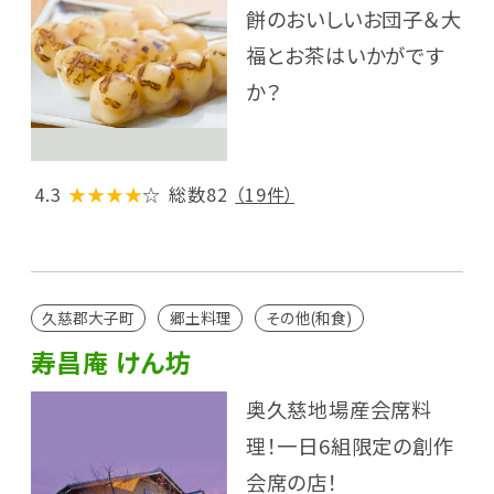
餅のおいしいお団子＆大
福とお茶はいかがです
か？
4.3
★★★★
☆
総数82
（19件）
久慈郡大子町
郷土料理
その他(和食)
寿昌庵 けん坊
奥久慈地場産会席料
理！一日6組限定の創作
会席の店！