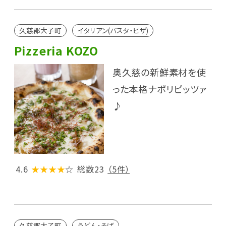
久慈郡大子町
イタリアン(パスタ・ピザ)
Pizzeria KOZO
奥久慈の新鮮素材を使
った本格ナポリピッツァ
♪
4.6
★★★★
☆
総数23
（5件）
久慈郡大子町
うどん・そば