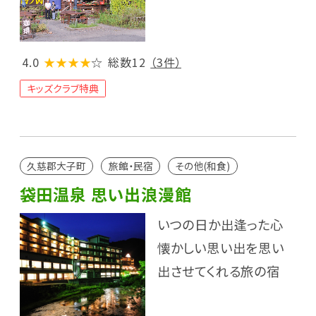
4.0
★★★★
☆
総数12
（3件）
キッズクラブ特典
久慈郡大子町
旅館・民宿
その他(和食)
袋田温泉 思い出浪漫館
いつの日か出逢った心
懐かしい思い出を思い
出させてくれる旅の宿