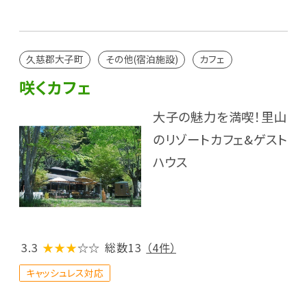
久慈郡大子町
その他(宿泊施設)
カフェ
咲くカフェ
大子の魅力を満喫！里山
のリゾートカフェ&ゲスト
ハウス
3.3
★★★
☆☆
総数13
（4件）
キャッシュレス対応