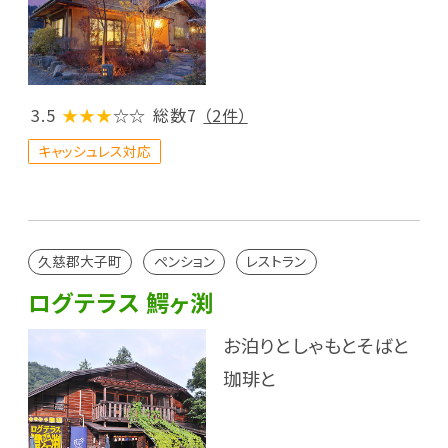
3.5
★★★
☆☆
総数7
（2件）
キャッシュレス対応
久慈郡大子町
ペンション
レストラン
ログテラス 鰐ヶ渕
お泊りとしゃもとそばと
珈琲と