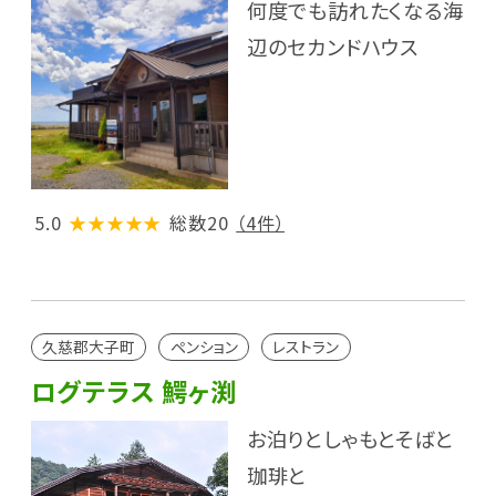
何度でも訪れたくなる海
辺のセカンドハウス
5.0
★★★★★
総数20
（4件）
久慈郡大子町
ペンション
レストラン
ログテラス 鰐ヶ渕
お泊りとしゃもとそばと
珈琲と